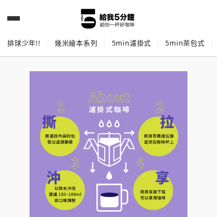
排球少年!!
幾米繪本系列
5min濾掛式
5min茶包式