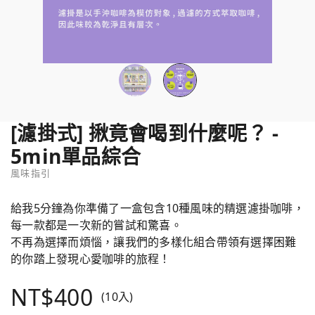
[濾掛式] 揪竟會喝到什麼呢？ -
5min單品綜合
風味指引
給我5分鐘為你準備了一盒包含10種風味的精選濾掛咖啡，
每一款都是一次新的嘗試和驚喜。
不再為選擇而煩惱，讓我們的多樣化組合帶領有選擇困難
的你踏上發現心愛咖啡的旅程！
NT$400
(10入)