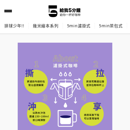
排球少年!!
幾米繪本系列
5min濾掛式
5min茶包式