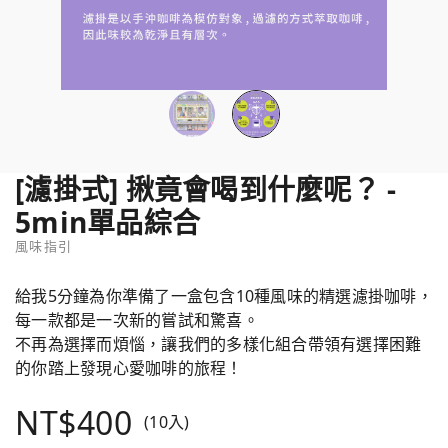
[濾掛式] 揪竟會喝到什麼呢？ -
5min單品綜合
風味指引
給我5分鐘為你準備了一盒包含10種風味的精選濾掛咖啡，
每一款都是一次新的嘗試和驚喜。
不再為選擇而煩惱，讓我們的多樣化組合帶領有選擇困難
的你踏上發現心愛咖啡的旅程！
NT$400
(10入)