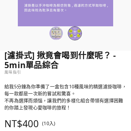
[濾掛式] 揪竟會喝到什麼呢？ -
5min單品綜合
風味指引
給我5分鐘為你準備了一盒包含10種風味的精選濾掛咖啡，
每一款都是一次新的嘗試和驚喜。
不再為選擇而煩惱，讓我們的多樣化組合帶領有選擇困難
的你踏上發現心愛咖啡的旅程！
NT$400
(10入)