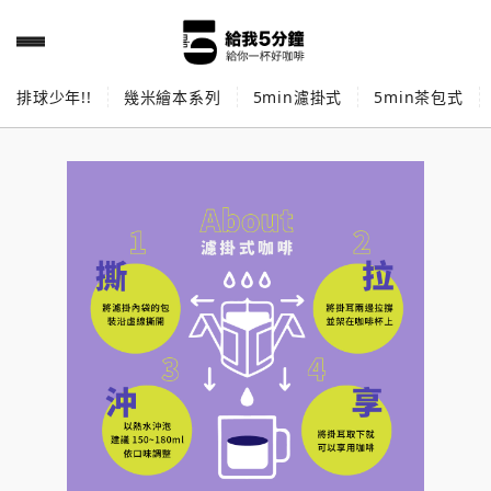
排球少年!!
幾米繪本系列
5min濾掛式
5min茶包式