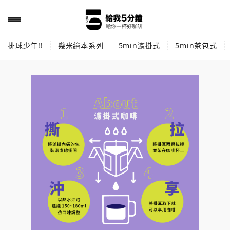
排球少年!!
幾米繪本系列
5min濾掛式
5min茶包式