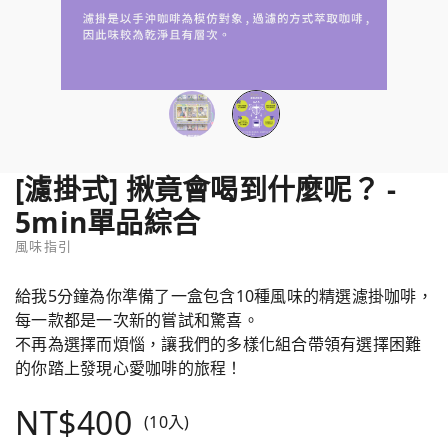
[濾掛式] 揪竟會喝到什麼呢？ -
5min單品綜合
風味指引
給我5分鐘為你準備了一盒包含10種風味的精選濾掛咖啡，
每一款都是一次新的嘗試和驚喜。
不再為選擇而煩惱，讓我們的多樣化組合帶領有選擇困難
的你踏上發現心愛咖啡的旅程！
NT$400
(10入)