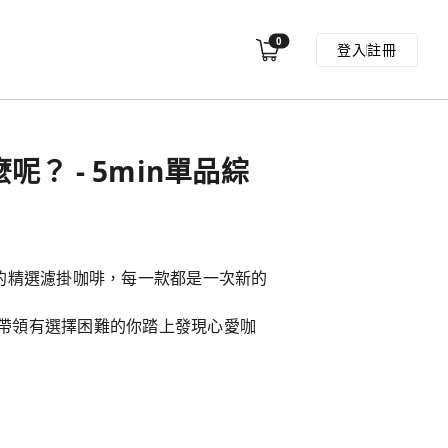
0
登入
註冊
呢？ - 5min單品綜
味的精選濾掛咖啡，每一款都是一次新的
帶領有選擇困難的你踏上發現心愛咖