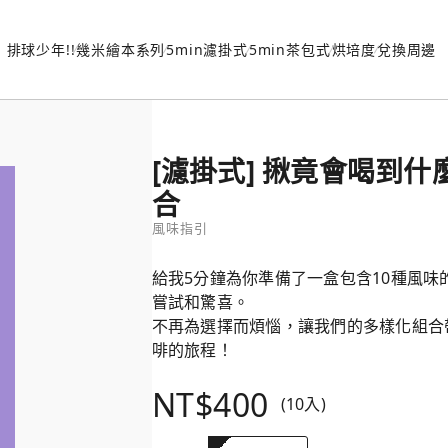
排球少年!!
幾米繪本系列
5min濾掛式
5min茶包式
烘培度
兌換周邊
[濾掛式] 揪竟會喝到什麼
合
風味指引
給我5分鐘為你準備了一盒包含10種風
嘗試和驚喜。
不再為選擇而煩惱，讓我們的多樣化組合
啡的旅程！
NT$400
(10入)