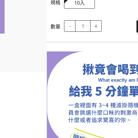
規格
10入
數量
-
＋