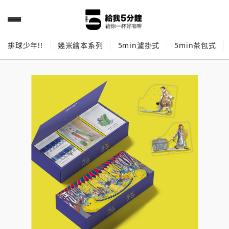
排球少年!!
幾米繪本系列
5min濾掛式
5min茶包式