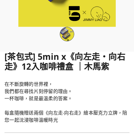
[茶包式] 5min x《向左走・向右
走》12入咖啡禮盒 ｜木馬紫
在不斷旋轉的世界裡，
我們都在尋找片刻停留的理由。
一杯咖啡，就是最溫柔的答案。
每盒隨機贈送兩個《向左走‧向右走》繪本壓克力立牌，陪
您一起沈浸咖啡溫暖時光