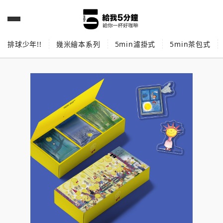
排球少年!!
幾米繪本系列
5min濾掛式
5min茶包式