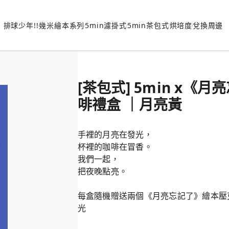
排球少年!!
幾米繪本系列
5min濾掛式
5min茶包式
烘培度
兌換周邊
[茶包式] 5min x《
啡禮盒 ｜月亮黃
手裡的月亮在發光，
杯裡的咖啡在冒香。
我們一起，
把夜晚點亮。
每盒隨機贈送兩個《月亮忘記了》繪本壓
光