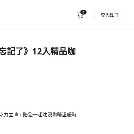
0
登入
註冊
月亮忘記了》12入精品咖
克力立牌，陪您一起沈浸咖啡溫暖時