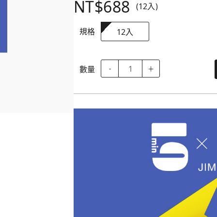
NT$688
(12入)
規格
12入
數量
-
＋