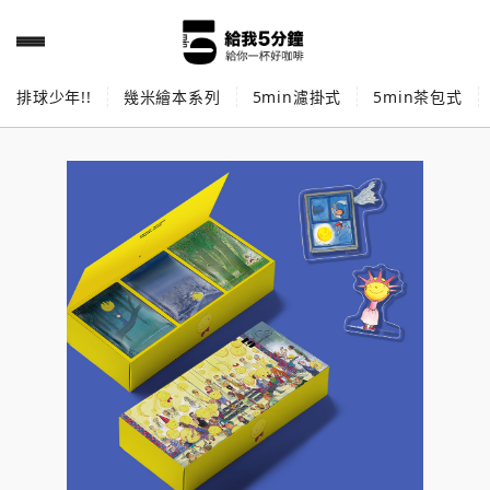
排球少年!!
幾米繪本系列
5min濾掛式
5min茶包式