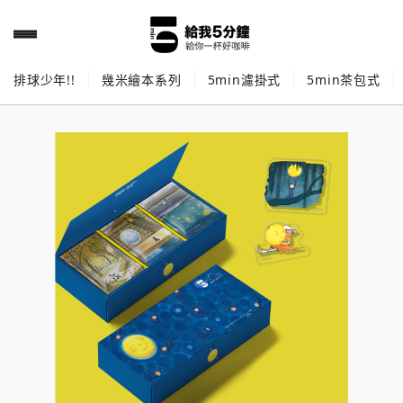
排球少年!!
幾米繪本系列
5min濾掛式
5min茶包式