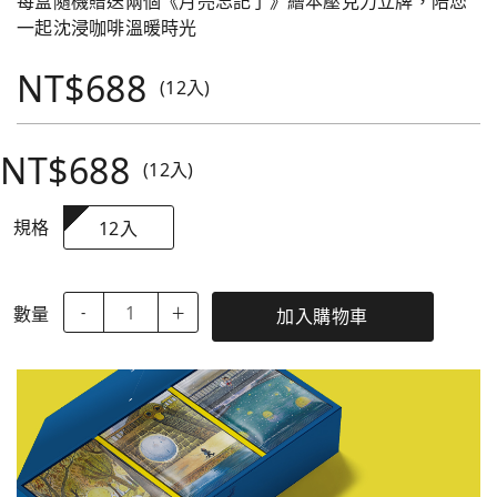
每盒隨機贈送兩個《月亮忘記了》繪本壓克力立牌，陪您
一起沈浸咖啡溫暖時光
NT$688
(12入)
NT$688
(12入)
規格
12入
數量
-
＋
加入購物車