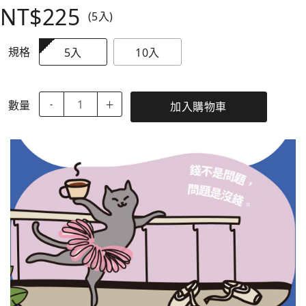
NT$225
(5入)
規格
5入
10入
數量
-
＋
加入購物車