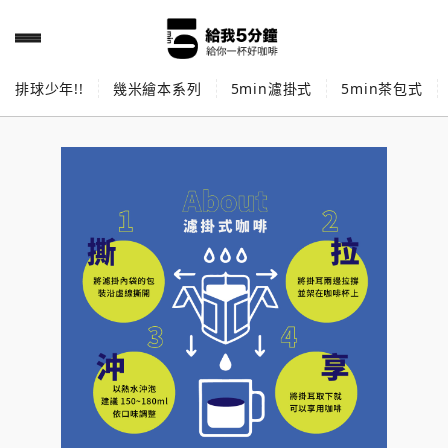
排球少年!!
幾米繪本系列
5min濾掛式
5min茶包式