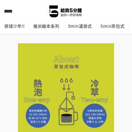
排球少年!!
幾米繪本系列
5min濾掛式
5min茶包式