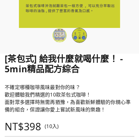
[茶包式] 給我什麼就喝什麼！ -
5min精品配方綜合
不確定哪種咖啡風味最對你的味？
歡迎體驗我們精選的10款茶包式咖啡！
面對眾多選擇時無需再猶豫，為喜歡新鮮體驗的你精心準
備的組合，保證讓你愛上嘗試新風味的樂趣！
NT$398
(10入)