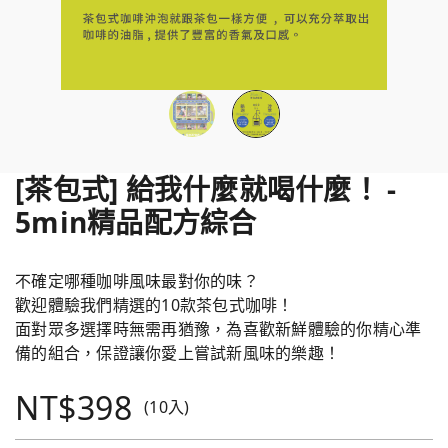
[茶包式] 給我什麼就喝什麼！ -
5min精品配方綜合
不確定哪種咖啡風味最對你的味？
歡迎體驗我們精選的10款茶包式咖啡！
面對眾多選擇時無需再猶豫，為喜歡新鮮體驗的你精心準
備的組合，保證讓你愛上嘗試新風味的樂趣！
NT$398
(10入)