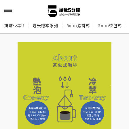
排球少年!!
幾米繪本系列
5min濾掛式
5min茶包式