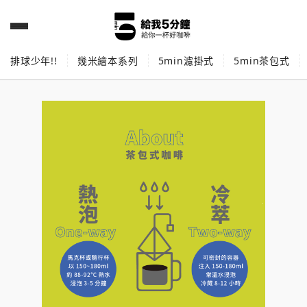
排球少年!!
幾米繪本系列
5min濾掛式
5min茶包式