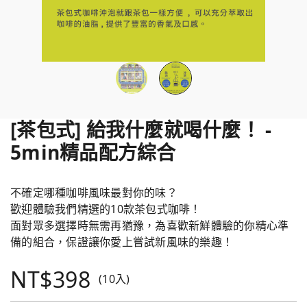
[茶包式] 給我什麼就喝什麼！ -
5min精品配方綜合
不確定哪種咖啡風味最對你的味？
歡迎體驗我們精選的10款茶包式咖啡！
面對眾多選擇時無需再猶豫，為喜歡新鮮體驗的你精心準
備的組合，保證讓你愛上嘗試新風味的樂趣！
NT$398
(10入)