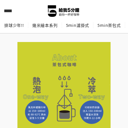
排球少年!!
幾米繪本系列
5min濾掛式
5min茶包式