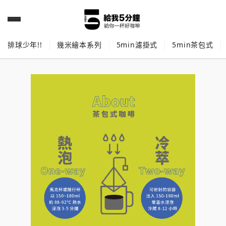
排球少年!!
幾米繪本系列
5min濾掛式
5min茶包式