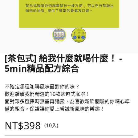
[茶包式] 給我什麼就喝什麼！ -
5min精品配方綜合
不確定哪種咖啡風味最對你的味？
歡迎體驗我們精選的10款茶包式咖啡！
面對眾多選擇時無需再猶豫，為喜歡新鮮體驗的你精心準
備的組合，保證讓你愛上嘗試新風味的樂趣！
NT$398
(10入)