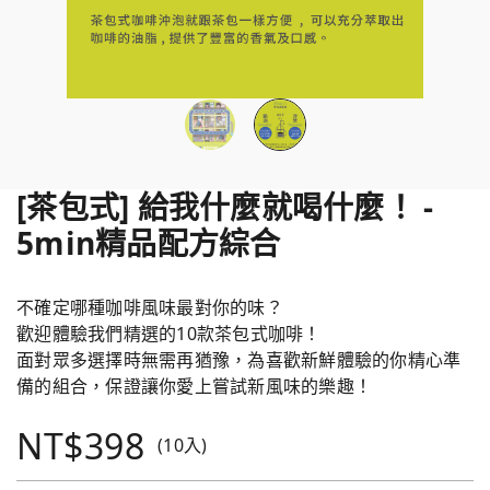
[茶包式] 給我什麼就喝什麼！ -
5min精品配方綜合
不確定哪種咖啡風味最對你的味？
歡迎體驗我們精選的10款茶包式咖啡！
面對眾多選擇時無需再猶豫，為喜歡新鮮體驗的你精心準
備的組合，保證讓你愛上嘗試新風味的樂趣！
NT$398
(10入)