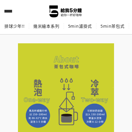
排球少年!!
幾米繪本系列
5min濾掛式
5min茶包式