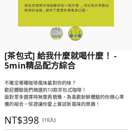
[茶包式] 給我什麼就喝什麼！ -
5min精品配方綜合
不確定哪種咖啡風味最對你的味？
歡迎體驗我們精選的10款茶包式咖啡！
面對眾多選擇時無需再猶豫，為喜歡新鮮體驗的你精心準
備的組合，保證讓你愛上嘗試新風味的樂趣！
NT$398
(10入)