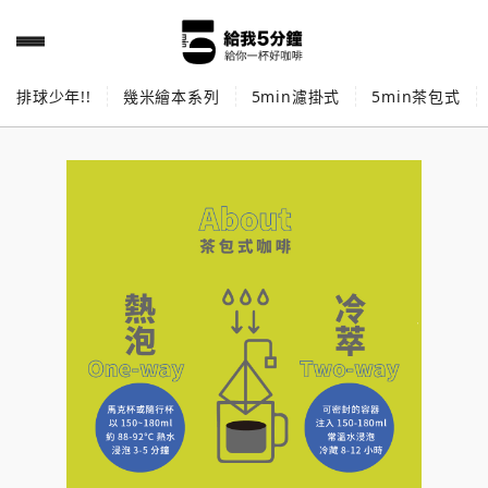
排球少年!!
幾米繪本系列
5min濾掛式
5min茶包式