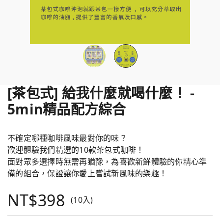
[茶包式] 給我什麼就喝什麼！ -
5min精品配方綜合
不確定哪種咖啡風味最對你的味？
歡迎體驗我們精選的10款茶包式咖啡！
面對眾多選擇時無需再猶豫，為喜歡新鮮體驗的你精心準
備的組合，保證讓你愛上嘗試新風味的樂趣！
NT$398
(10入)