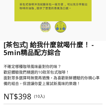
[茶包式] 給我什麼就喝什麼！ -
5min精品配方綜合
不確定哪種咖啡風味最對你的味？
歡迎體驗我們精選的10款茶包式咖啡！
面對眾多選擇時無需再猶豫，為喜歡新鮮體驗的你精心準
備的組合，保證讓你愛上嘗試新風味的樂趣！
NT$398
(10入)