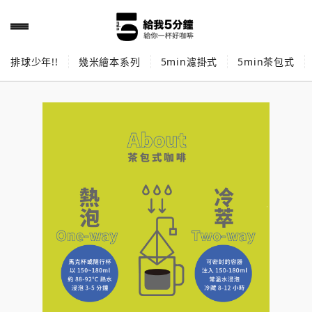
排球少年!!
幾米繪本系列
5min濾掛式
5min茶包式