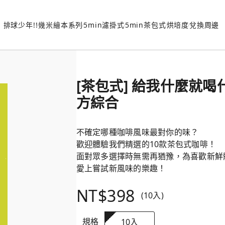
排球少年!!
幾米繪本系列
5min濾掛式
5min茶包式
烘培度
兌換周邊
[茶包式] 給我什麼就喝什
方綜合
不確定哪種咖啡風味最對你的味？
歡迎體驗我們精選的10款茶包式咖啡！
面對眾多選擇時無需再猶豫，為喜歡新鮮
愛上嘗試新風味的樂趣！
NT$398
(10入)
規格
10入