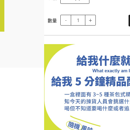
數量
-
＋