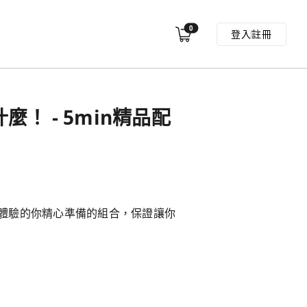
0
登入
註冊
麼！ - 5min精品配
體驗的你精心準備的組合，保證讓你