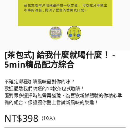
[茶包式] 給我什麼就喝什麼！ -
5min精品配方綜合
不確定哪種咖啡風味最對你的味？
歡迎體驗我們精選的10款茶包式咖啡！
面對眾多選擇時無需再猶豫，為喜歡新鮮體驗的你精心準
備的組合，保證讓你愛上嘗試新風味的樂趣！
NT$398
(10入)