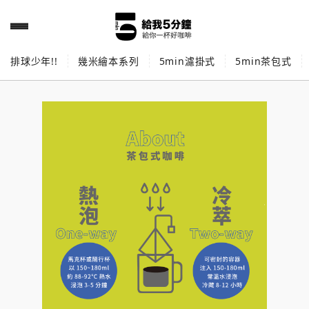
排球少年!!
幾米繪本系列
5min濾掛式
5min茶包式