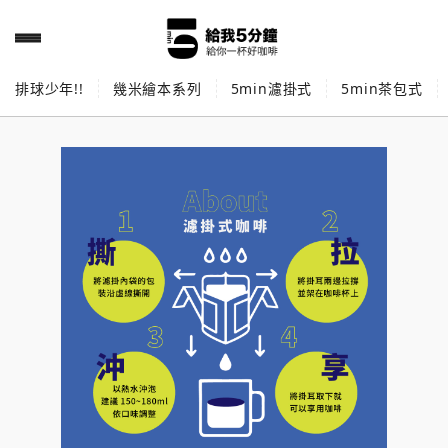
排球少年!!
幾米繪本系列
5min濾掛式
5min茶包式