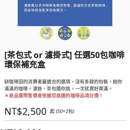
[茶包式 or 濾掛式] 任選50包咖啡
環保補充盒
缺咖啡因的消費者最適合的選項，沒有多餘的包裝，給你
滿滿的咖啡。濾掛、茶包隨你挑，一次就買好買滿。
＊商品實際售價會依據您挑選的咖啡品項計價！
NT$2,500
起 (50+2包)