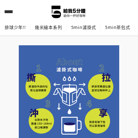
排球少年!!
幾米繪本系列
5min濾掛式
5min茶包式