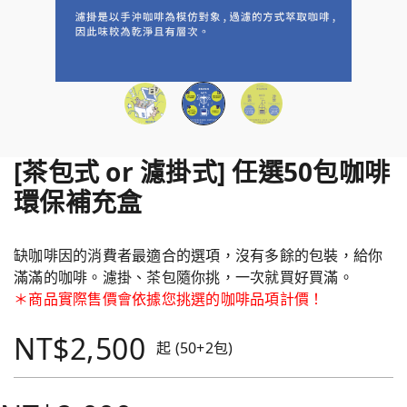
[茶包式 or 濾掛式] 任選50包咖啡
環保補充盒
缺咖啡因的消費者最適合的選項，沒有多餘的包裝，給你
滿滿的咖啡。濾掛、茶包隨你挑，一次就買好買滿。
＊商品實際售價會依據您挑選的咖啡品項計價！
NT$2,500
起 (50+2包)