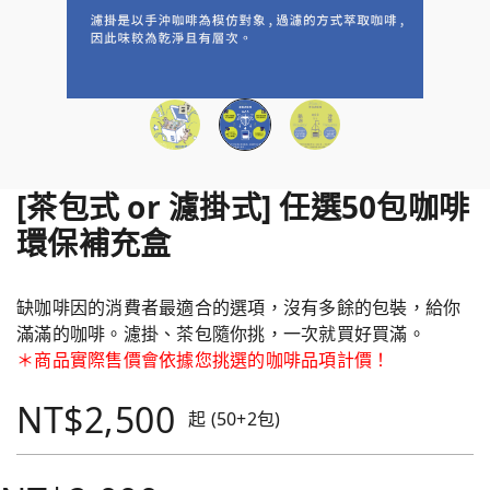
[茶包式 or 濾掛式] 任選50包咖啡
環保補充盒
缺咖啡因的消費者最適合的選項，沒有多餘的包裝，給你
滿滿的咖啡。濾掛、茶包隨你挑，一次就買好買滿。
＊商品實際售價會依據您挑選的咖啡品項計價！
NT$2,500
起 (50+2包)