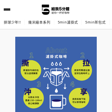
排球少年!!
幾米繪本系列
5min濾掛式
5min茶包式