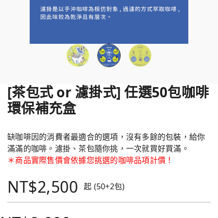
[茶包式 or 濾掛式] 任選50包咖啡
環保補充盒
缺咖啡因的消費者最適合的選項，沒有多餘的包裝，給你
滿滿的咖啡。濾掛、茶包隨你挑，一次就買好買滿。
＊商品實際售價會依據您挑選的咖啡品項計價！
NT$2,500
起 (50+2包)