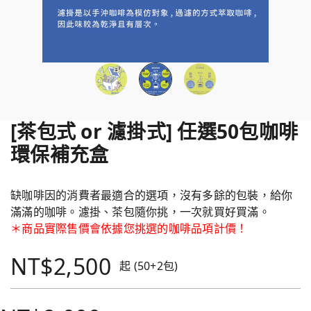
[茶包式 or 濾掛式] 任選50包咖啡
環保補充盒
缺咖啡因的消費者最適合的選項，沒有多餘的包裝，給你
滿滿的咖啡。濾掛、茶包隨你挑，一次就買好買滿。
＊商品實際售價會依據您挑選的咖啡品項計價！
NT$2,500
起 (50+2包)