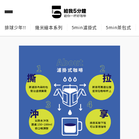
排球少年!!
幾米繪本系列
5min濾掛式
5min茶包式