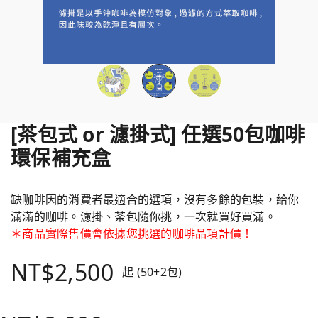
[茶包式 or 濾掛式] 任選50包咖啡
環保補充盒
缺咖啡因的消費者最適合的選項，沒有多餘的包裝，給你
滿滿的咖啡。濾掛、茶包隨你挑，一次就買好買滿。
＊商品實際售價會依據您挑選的咖啡品項計價！
NT$2,500
起 (50+2包)