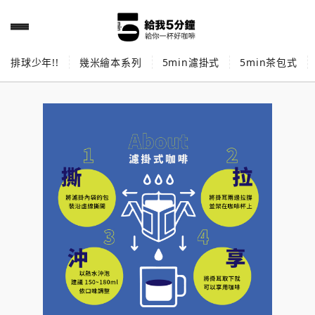
排球少年!!
幾米繪本系列
5min濾掛式
5min茶包式