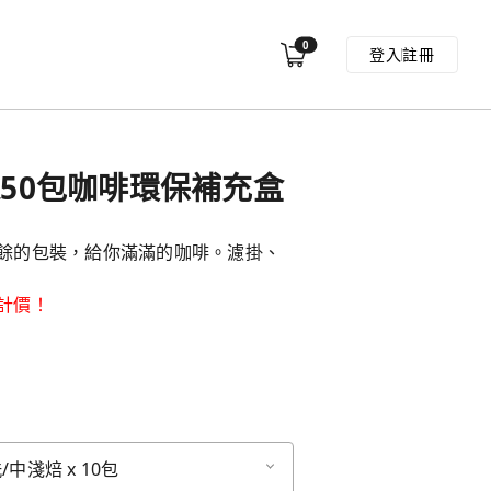
0
登入
註冊
任選50包咖啡環保補充盒
餘的包裝，給你滿滿的咖啡。濾掛、
計價！
中淺焙 x 10包