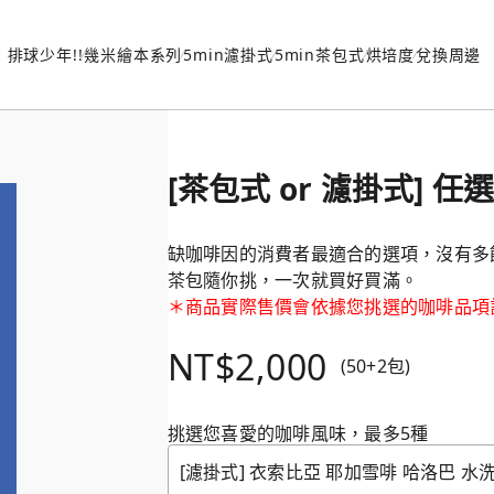
排球少年!!
幾米繪本系列
5min濾掛式
5min茶包式
烘培度
兌換周邊
[茶包式 or 濾掛式] 
缺咖啡因的消費者最適合的選項，沒有多
茶包隨你挑，一次就買好買滿。
＊商品實際售價會依據您挑選的咖啡品項
NT$2,000
(50+2包)
挑選您喜愛的咖啡風味，最多5種
[濾掛式] 衣索比亞 耶加雪啡 哈洛巴 水洗/