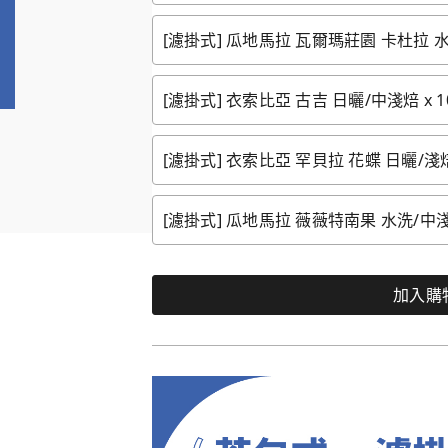
[濾掛式] 瓜地馬拉 瓦爾瑪莊園 卡杜拉 水
[濾掛式] 衣索比亞 古吉 日曬/中淺焙 x 1
[濾掛式] 衣索比亞 罕貝拉 花蝶 日曬/淺焙
[濾掛式] 瓜地馬拉 薇薇特南果 水洗/中淺焙
加入購