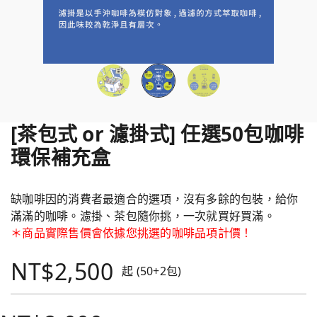
[茶包式 or 濾掛式] 任選50包咖啡
環保補充盒
缺咖啡因的消費者最適合的選項，沒有多餘的包裝，給你
滿滿的咖啡。濾掛、茶包隨你挑，一次就買好買滿。
＊商品實際售價會依據您挑選的咖啡品項計價！
NT$2,500
起 (50+2包)