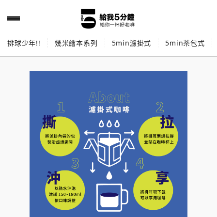
排球少年!!
幾米繪本系列
5min濾掛式
5min茶包式