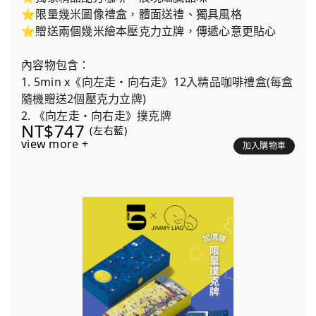
⭐限量幾米圖像禮盒，體面送禮、獨具風格
⭐贈送兩個幾米繪本壓克力立牌，傳遞心意更貼心
內容物包含：
1. 5min x《向左走・向右走》12入精品咖啡禮盒(每盒
隨機贈送2個壓克力立牌)
2. 《向左走・向右走》撲克牌
NT$747
(左右藍)
view more +
加入購物車