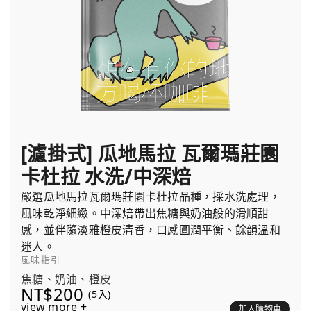
[濾掛式] 瓜地馬拉 瓦爾瑪莊園
卡杜拉 水洗/中深焙
嚴選瓜地馬拉瓦爾瑪莊園卡杜拉品種，採水洗處理，
風味乾淨細緻。中深焙帶出焦糖與奶油般的滑順甜
感，並伴隨淡雅橙皮清香，口感圓潤平衡、餘韻溫和
迷人。
風味指引
焦糖、奶油、橙皮
NT$200
(5入)
view more +
加入購物車