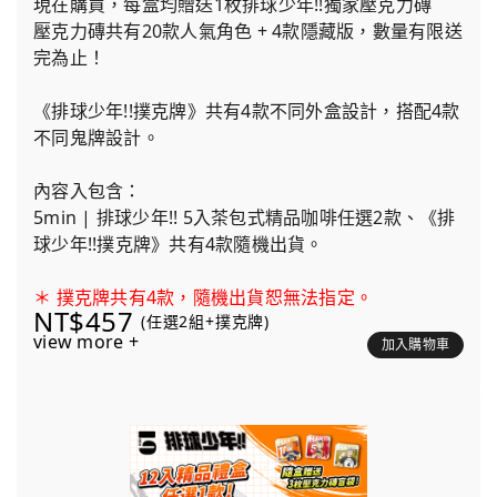
現在購買，每盒均贈送1枚排球少年!!獨家壓克力磚
壓克力磚共有20款人氣角色 + 4款隱藏版，數量有限送
完為止！
《排球少年!!撲克牌》共有4款不同外盒設計，搭配4款
不同鬼牌設計。
內容入包含：
5min | 排球少年!! 5入茶包式精品咖啡任選2款、《排
球少年!!撲克牌》共有4款隨機出貨。
＊ 撲克牌共有4款，隨機出貨恕無法指定。
NT$457
(任選2組+撲克牌)
view more +
加入購物車