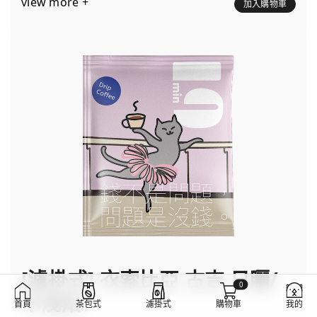
view more +
加入購物車
[濾掛式] 衣索比亞 古吉 日曬/
0
中淺焙
首頁
茶包式
濾掛式
購物車
我的