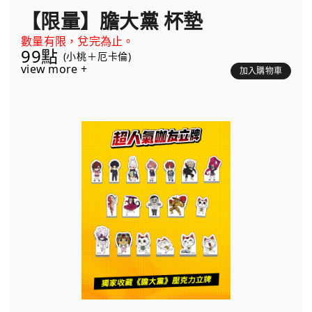
【限量】膽大黨 杯墊
數量有限，兌完為止。
99點
(小桃＋厄卡倫)
view more +
加入購物車