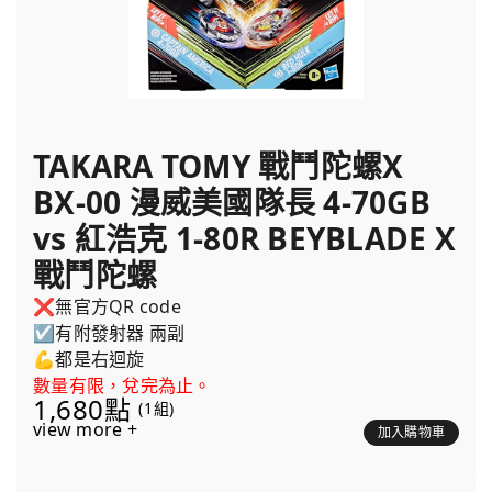
TAKARA TOMY 戰鬥陀螺X
BX-00 漫威美國隊長 4-70GB
vs 紅浩克 1-80R BEYBLADE X
戰鬥陀螺
❌無官方QR code
☑️有附發射器 兩副
💪都是右迴旋
數量有限，兌完為止。
1,680點
(1組)
view more +
加入購物車