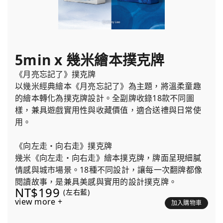
5min x 幾米繪本撲克牌
《月亮忘記了》撲克牌
以幾米經典繪本《月亮忘記了》為主題，將溫柔童趣
的繪本轉化為撲克牌設計。全副牌收錄18款不同圖
樣，兼具遊戲實用性與收藏價值，適合送禮與日常使
用。
《向左走・向右走》撲克牌
幾米《向左走・向右走》繪本撲克牌，牌面呈現細膩
情感與城市場景。18種不同設計，讓每一次翻牌都像
閱讀故事，是兼具美感與實用的設計撲克牌。
NT$199
(左右藍)
view more +
加入購物車