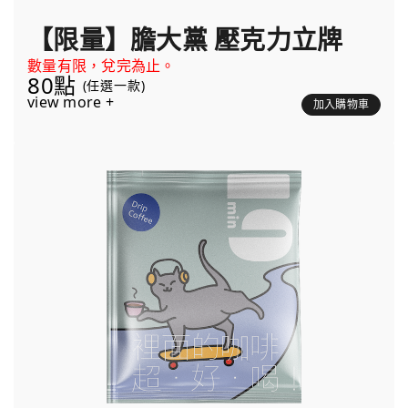
【限量】膽大黨 壓克力立牌
數量有限，兌完為止。
80點
(任選一款)
view more +
加入購物車