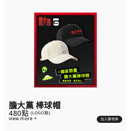
膽大黨 棒球帽
480點
(LOGO款)
view more +
加入購物車