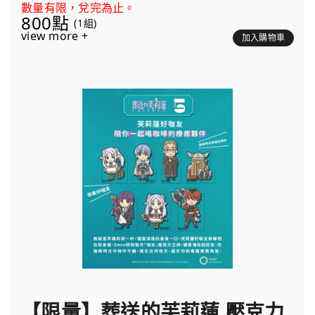
數量有限，兌完為止。
800點
(1組)
view more +
加入購物車
【限量】葬送的芙莉蓮 壓克力