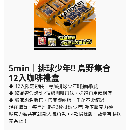
5min｜排球少年!! 烏野集合
12入咖啡禮盒
◆ 12入限定包裝，專屬排球少年!!粉絲收藏
◆ 精品禮盒設計×頂級咖啡風味，送禮自用兩相宜
◆ 獨家聯名販售，售完即絕版，千萬不要錯過
現在購買，每盒均贈送3枚排球少年!!獨家壓克力磚
壓克力磚共有20款人氣角色 + 4款隱藏版，數量有限送
完為止！