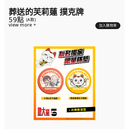
葬送的芙莉蓮 撲克牌
59點
(A款)
view more +
加入購物車