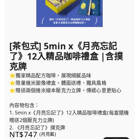
[茶包式] 5min x《月亮忘記
了》12入精品咖啡禮盒 |含撲
克牌
⭐獨家精品配方咖啡，展現細膩品味
⭐限量幾米圖像禮盒，體面送禮、獨具風格
⭐贈送兩個幾米繪本壓克力立牌，傳遞心意更貼心
內容物包含：
1. 5min x《月亮忘記了》12入精品咖啡禮盒(每盒隨機
贈送2個壓克力立牌)
2. 《月亮忘記了》撲克牌
NT$747
(月亮藍)