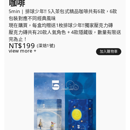
咖啡
5min | 排球少年!! 5入茶包式精品咖啡共有6款，6款
包裝對應不同經典風味
現在購買，每盒均贈送1枚排球少年!!獨家壓克力磚
壓克力磚共有20款人氣角色 + 4款隱藏版，數量有限送
完為止！
NT$199
(深焙1號)
view more +
加入購物車