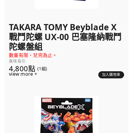
TAKARA TOMY Beyblade X
戰鬥陀螺 UX-00 巴塞隆納戰鬥
陀螺盤組
數量有限，兌完為止。
風味指引
4,800點
(1組)
view more +
加入購物車