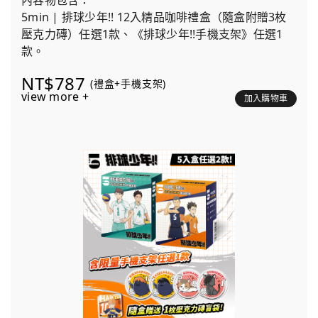
內容物包含：
5min | 排球少年!! 12入精品咖啡禮盒（隨盒附贈3枚
壓克力磚）任選1款、《排球少年!!手機支架》任選1
款。
NT$787
(禮盒+手機支架)
view more +
加入購物車