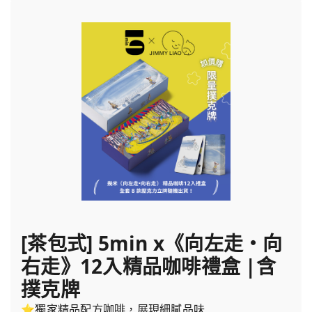
[茶包式] 5min x《向左走・向
右走》12入精品咖啡禮盒 |含
撲克牌
⭐獨家精品配方咖啡，展現細膩品味