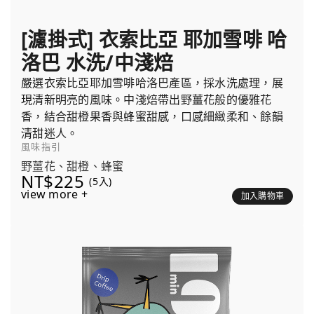
[濾掛式] 衣索比亞 耶加雪啡 哈
洛巴 水洗/中淺焙
嚴選衣索比亞耶加雪啡哈洛巴產區，採水洗處理，展
現清新明亮的風味。中淺焙帶出野薑花般的優雅花
香，結合甜橙果香與蜂蜜甜感，口感細緻柔和、餘韻
清甜迷人。
風味指引
野薑花、甜橙、蜂蜜
NT$225
(5入)
view more +
加入購物車