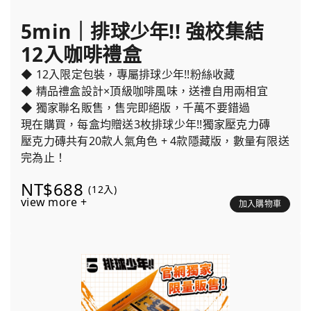
5min｜排球少年!! 強校集結
12入咖啡禮盒
◆ 12入限定包裝，專屬排球少年!!粉絲收藏
◆ 精品禮盒設計×頂級咖啡風味，送禮自用兩相宜
◆ 獨家聯名販售，售完即絕版，千萬不要錯過
現在購買，每盒均贈送3枚排球少年!!獨家壓克力磚
壓克力磚共有20款人氣角色 + 4款隱藏版，數量有限送
完為止！
NT$688
(12入)
view more +
加入購物車