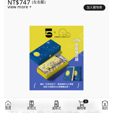
NT$747
(左右藍)
view more +
加入購物車
0
[茶包式] 5min x《月亮忘記
首頁
茶包式
濾掛式
購物車
我的