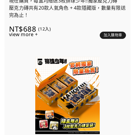
現在購買，每盒均贈送3枚排球少年!!獨家壓克力磚
壓克力磚共有20款人氣角色 + 4款隱藏版，數量有限送
完為止！
NT$688
(12入)
view more +
加入購物車