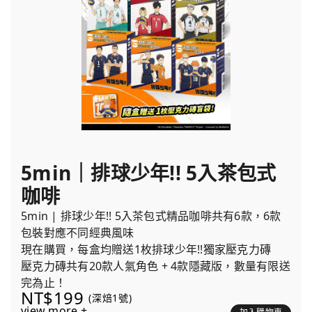
5min｜排球少年!! 5入茶包式
咖啡
5min | 排球少年!! 5入茶包式精品咖啡共有6款，6款
包裝對應不同經典風味
現在購買，每盒均贈送1枚排球少年!!獨家壓克力磚
壓克力磚共有20款人氣角色 + 4款隱藏版，數量有限送
完為止！
NT$199
(深焙1號)
view more +