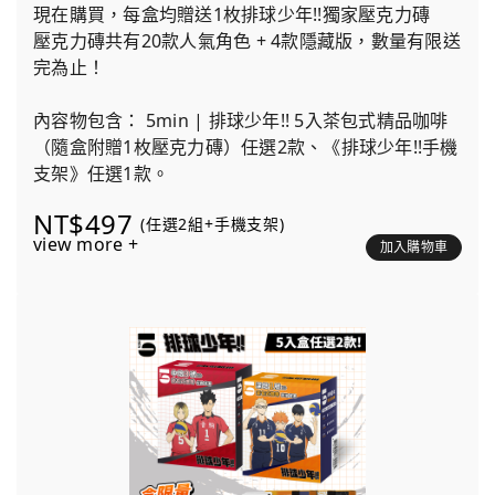
現在購買，每盒均贈送1枚排球少年!!獨家壓克力磚
壓克力磚共有20款人氣角色 + 4款隱藏版，數量有限送
完為止！
內容物包含： 5min | 排球少年!! 5入茶包式精品咖啡
（隨盒附贈1枚壓克力磚）任選2款、《排球少年!!手機
支架》任選1款。
NT$497
(任選2組+手機支架)
view more +
加入購物車