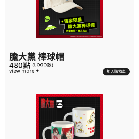
膽大黨 棒球帽
480點
(LOGO款)
view more +
加入購物車