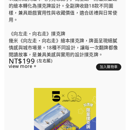
的繪本轉化為撲克牌設計。全副牌收錄18款不同圖
樣，兼具遊戲實用性與收藏價值，適合送禮與日常使
用。
《向左走・向右走》撲克牌
幾米《向左走・向右走》繪本撲克牌，牌面呈現細膩
情感與城市場景。18種不同設計，讓每一次翻牌都像
閱讀故事，是兼具美感與實用的設計撲克牌。
NT$199
(左右藍)
view more +
加入購物車