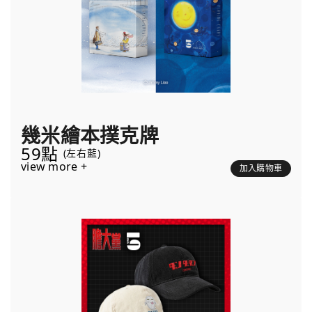
幾米繪本撲克牌
59點
(左右藍)
view more +
加入購物車