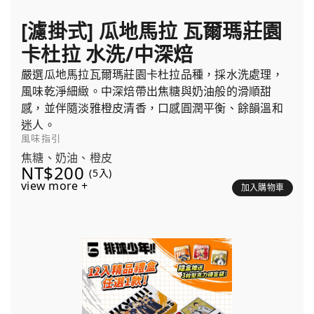
[濾掛式] 瓜地馬拉 瓦爾瑪莊園
卡杜拉 水洗/中深焙
嚴選瓜地馬拉瓦爾瑪莊園卡杜拉品種，採水洗處理，
風味乾淨細緻。中深焙帶出焦糖與奶油般的滑順甜
感，並伴隨淡雅橙皮清香，口感圓潤平衡、餘韻溫和
迷人。
風味指引
焦糖、奶油、橙皮
NT$200
(5入)
view more +
加入購物車