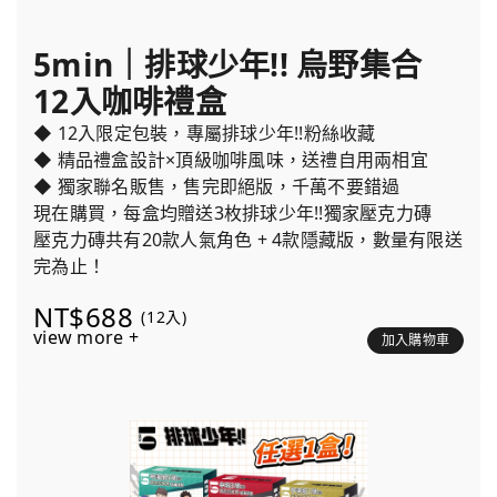
5min｜排球少年!! 烏野集合
12入咖啡禮盒
◆ 12入限定包裝，專屬排球少年!!粉絲收藏
◆ 精品禮盒設計×頂級咖啡風味，送禮自用兩相宜
◆ 獨家聯名販售，售完即絕版，千萬不要錯過
現在購買，每盒均贈送3枚排球少年!!獨家壓克力磚
壓克力磚共有20款人氣角色 + 4款隱藏版，數量有限送
完為止！
NT$688
(12入)
view more +
加入購物車