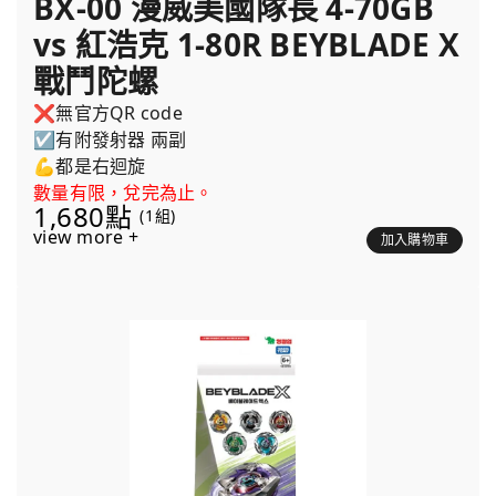
BX-00 漫威美國隊長 4-70GB
vs 紅浩克 1-80R BEYBLADE X
戰鬥陀螺
❌無官方QR code
☑️有附發射器 兩副
💪都是右迴旋
數量有限，兌完為止。
1,680點
(1組)
view more +
加入購物車