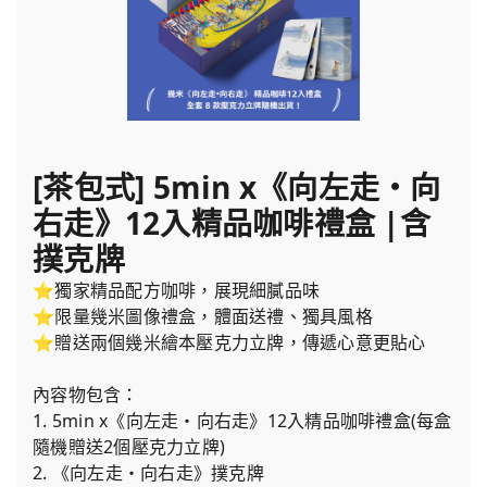
[茶包式] 5min x《向左走・向
右走》12入精品咖啡禮盒 |含
撲克牌
⭐獨家精品配方咖啡，展現細膩品味
⭐限量幾米圖像禮盒，體面送禮、獨具風格
⭐贈送兩個幾米繪本壓克力立牌，傳遞心意更貼心
內容物包含：
1. 5min x《向左走・向右走》12入精品咖啡禮盒(每盒
隨機贈送2個壓克力立牌)
2. 《向左走・向右走》撲克牌