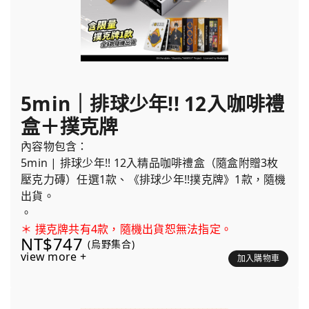
5min｜排球少年!! 12入咖啡禮
盒＋撲克牌
內容物包含：
5min | 排球少年!! 12入精品咖啡禮盒（隨盒附贈3枚
壓克力磚）任選1款、《排球少年!!撲克牌》1款，隨機
出貨。
。
＊ 撲克牌共有4款，隨機出貨恕無法指定。
NT$747
(烏野集合)
view more +
加入購物車