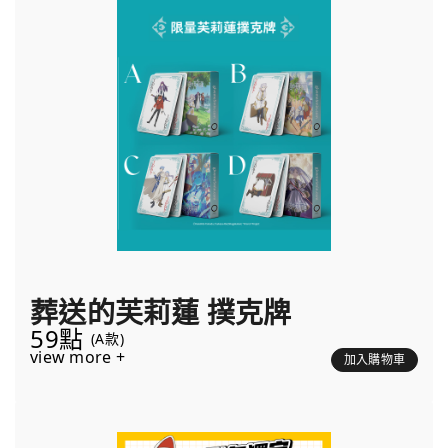
葬送的芙莉蓮 撲克牌
59點
(A款)
view more +
加入購物車