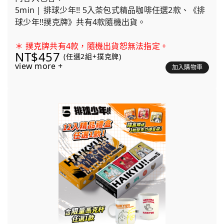
5min | 排球少年!! 5入茶包式精品咖啡任選2款、《排
球少年!!撲克牌》共有4款隨機出貨。
＊ 撲克牌共有4款，隨機出貨恕無法指定。
NT$457
(任選2組+撲克牌)
view more +
加入購物車