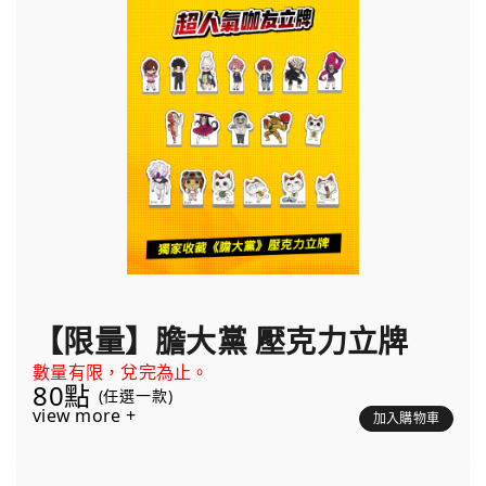
【限量】膽大黨 壓克力立牌
數量有限，兌完為止。
80點
(任選一款)
view more +
加入購物車