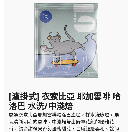
[濾掛式] 衣索比亞 耶加雪啡 哈
洛巴 水洗/中淺焙
嚴選衣索比亞耶加雪啡哈洛巴產區，採水洗處理，展
現清新明亮的風味。中淺焙帶出野薑花般的優雅花
香，結合甜橙果香與蜂蜜甜感，口感細緻柔和、餘韻