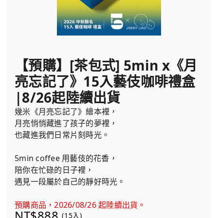
【預購】[茶包式] 5min x《月
亮忘記了》15入藝伎咖啡禮盒
|8/26起陸續出貨
幾米《月亮忘記了》繪本裡，
月亮悄悄藏進了孩子的夢裡，
也藏進我們日常片刻時光。
5min coffee 用藝伎的花香，
陪你在忙碌的日子裡，
遇見一段屬於自己的靜好時光。
預購商品，2026/08/26 起陸續出貨。
NT$888
(15入)