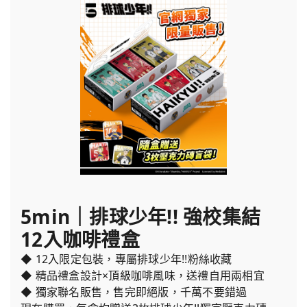
5min｜排球少年!! 強校集結
12入咖啡禮盒
◆ 12入限定包裝，專屬排球少年!!粉絲收藏
◆ 精品禮盒設計×頂級咖啡風味，送禮自用兩相宜
◆ 獨家聯名販售，售完即絕版，千萬不要錯過