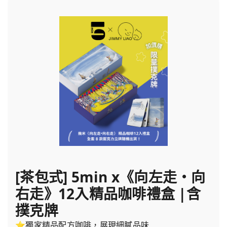
[茶包式] 5min x《向左走・向
右走》12入精品咖啡禮盒 |含
撲克牌
⭐獨家精品配方咖啡，展現細膩品味