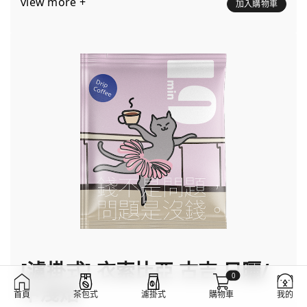
view more +
加入購物車
[濾掛式] 衣索比亞 古吉 日曬/
0
中淺焙
首頁
茶包式
濾掛式
購物車
我的