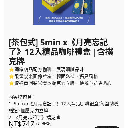
[茶包式] 5min x《月亮忘記
了》12入精品咖啡禮盒 |含撲
克牌
⭐獨家精品配方咖啡，展現細膩品味
⭐限量幾米圖像禮盒，體面送禮、獨具風格
⭐贈送兩個幾米繪本壓克力立牌，傳遞心意更貼心
內容物包含：
1. 5min x《月亮忘記了》12入精品咖啡禮盒(每盒隨機
贈送2個壓克力立牌)
2. 《月亮忘記了》撲克牌
NT$747
(月亮藍)