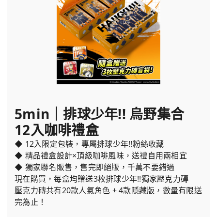
5min｜排球少年!! 烏野集合
12入咖啡禮盒
◆ 12入限定包裝，專屬排球少年!!粉絲收藏
◆ 精品禮盒設計×頂級咖啡風味，送禮自用兩相宜
◆ 獨家聯名販售，售完即絕版，千萬不要錯過
現在購買，每盒均贈送3枚排球少年!!獨家壓克力磚
壓克力磚共有20款人氣角色 + 4款隱藏版，數量有限送
完為止！