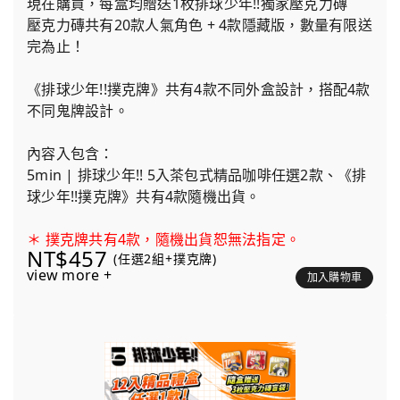
現在購買，每盒均贈送1枚排球少年!!獨家壓克力磚
壓克力磚共有20款人氣角色 + 4款隱藏版，數量有限送
完為止！
《排球少年!!撲克牌》共有4款不同外盒設計，搭配4款
不同鬼牌設計。
內容入包含：
5min | 排球少年!! 5入茶包式精品咖啡任選2款、《排
球少年!!撲克牌》共有4款隨機出貨。
＊ 撲克牌共有4款，隨機出貨恕無法指定。
NT$457
(任選2組+撲克牌)
view more +
加入購物車