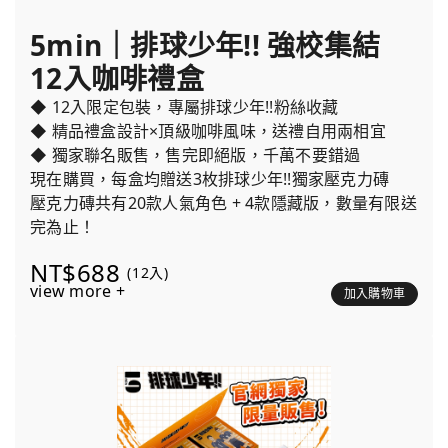
5min｜排球少年!! 強校集結
12入咖啡禮盒
◆ 12入限定包裝，專屬排球少年!!粉絲收藏
◆ 精品禮盒設計×頂級咖啡風味，送禮自用兩相宜
◆ 獨家聯名販售，售完即絕版，千萬不要錯過
現在購買，每盒均贈送3枚排球少年!!獨家壓克力磚
壓克力磚共有20款人氣角色 + 4款隱藏版，數量有限送
完為止！
NT$688
(12入)
view more +
加入購物車