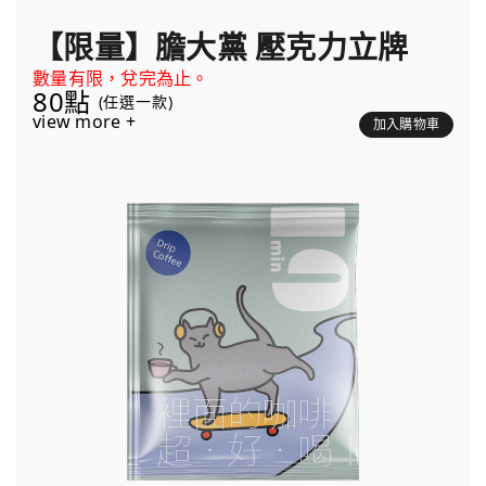
【限量】膽大黨 壓克力立牌
數量有限，兌完為止。
80點
(任選一款)
view more +
加入購物車