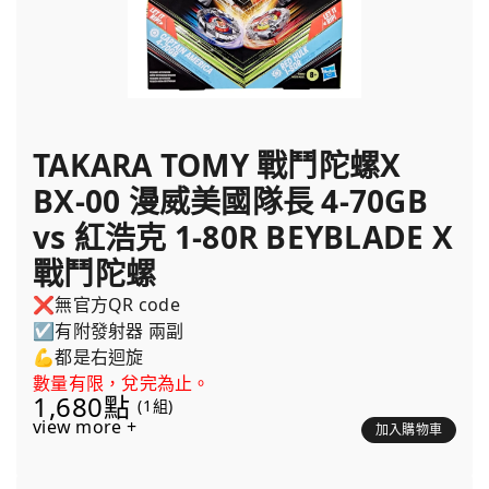
TAKARA TOMY 戰鬥陀螺X
BX-00 漫威美國隊長 4-70GB
vs 紅浩克 1-80R BEYBLADE X
戰鬥陀螺
❌無官方QR code
☑️有附發射器 兩副
💪都是右迴旋
數量有限，兌完為止。
1,680點
(1組)
view more +
加入購物車