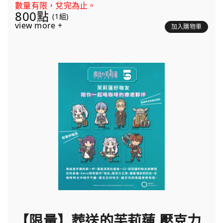
數量有限，兌完為止。
800點
(1組)
view more +
加入購物車
【限量】葬送的芙莉蓮 壓克力