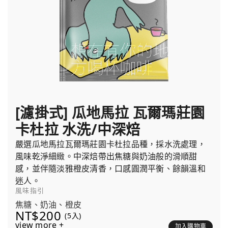
[濾掛式] 瓜地馬拉 瓦爾瑪莊園
卡杜拉 水洗/中深焙
嚴選瓜地馬拉瓦爾瑪莊園卡杜拉品種，採水洗處理，
風味乾淨細緻。中深焙帶出焦糖與奶油般的滑順甜
感，並伴隨淡雅橙皮清香，口感圓潤平衡、餘韻溫和
迷人。
風味指引
焦糖、奶油、橙皮
NT$200
(5入)
view more +
加入購物車