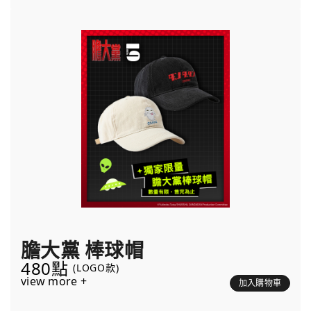
膽大黨 棒球帽
480點
(LOGO款)
view more +
加入購物車