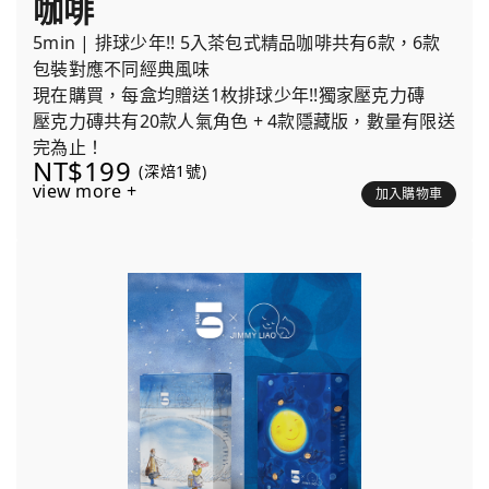
咖啡
5min | 排球少年!! 5入茶包式精品咖啡共有6款，6款
包裝對應不同經典風味
現在購買，每盒均贈送1枚排球少年!!獨家壓克力磚
壓克力磚共有20款人氣角色 + 4款隱藏版，數量有限送
完為止！
NT$199
(深焙1號)
view more +
加入購物車