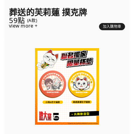
葬送的芙莉蓮 撲克牌
59點
(A款)
view more +
加入購物車