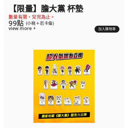
【限量】膽大黨 杯墊
數量有限，兌完為止。
99點
(小桃＋厄卡倫)
view more +
加入購物車