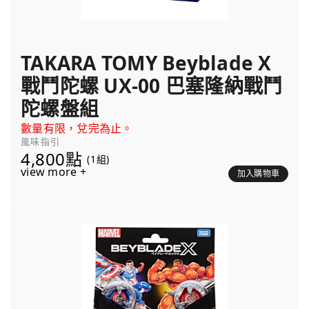
TAKARA TOMY Beyblade X
戰鬥陀螺 UX-00 巴塞隆納戰鬥
陀螺盤組
數量有限，兌完為止。
風味指引
4,800點
(1組)
view more +
加入購物車