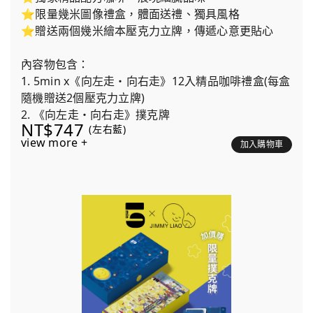
⭐限量幾米圖像禮盒，體面送禮、獨具風格
⭐贈送兩個幾米繪本壓克力立牌，傳遞心意更貼心
內容物包含：
1. 5min x《向左走・向右走》12入精品咖啡禮盒(每盒
隨機贈送2個壓克力立牌)
2. 《向左走・向右走》撲克牌
NT$747
(左右藍)
view more +
加入購物車