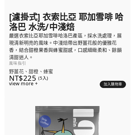
[濾掛式] 衣索比亞 耶加雪啡 哈
洛巴 水洗/中淺焙
嚴選衣索比亞耶加雪啡哈洛巴產區，採水洗處理，展
現清新明亮的風味。中淺焙帶出野薑花般的優雅花
香，結合甜橙果香與蜂蜜甜感，口感細緻柔和、餘韻
清甜迷人。
風味指引
野薑花、甜橙、蜂蜜
NT$225
(5入)
view more +
加入購物車