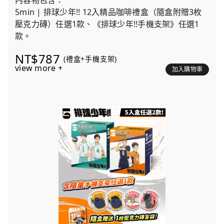
內容物包含：
5min | 排球少年!! 12入精品咖啡禮盒（隨盒附贈3枚
壓克力磚）任選1款、《排球少年!!手機支架》任選1
款。
NT$787
(禮盒+手機支架)
view more +
加入購物車