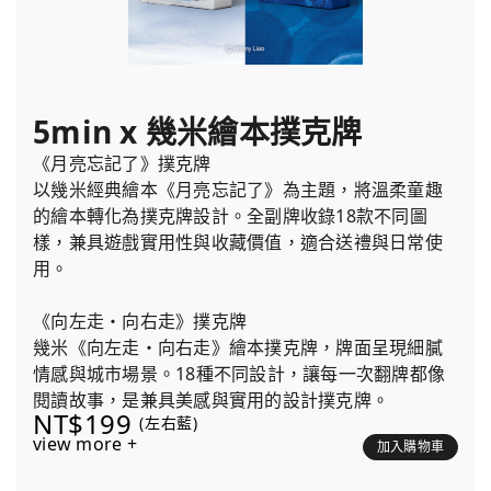
5min x 幾米繪本撲克牌
《月亮忘記了》撲克牌
以幾米經典繪本《月亮忘記了》為主題，將溫柔童趣
的繪本轉化為撲克牌設計。全副牌收錄18款不同圖
樣，兼具遊戲實用性與收藏價值，適合送禮與日常使
用。
《向左走・向右走》撲克牌
幾米《向左走・向右走》繪本撲克牌，牌面呈現細膩
情感與城市場景。18種不同設計，讓每一次翻牌都像
閱讀故事，是兼具美感與實用的設計撲克牌。
NT$199
(左右藍)
view more +
加入購物車