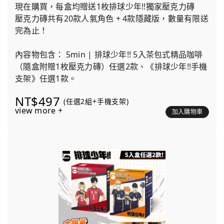
現在購買，每盒均贈送1枚排球少年!!獨家壓克力磚
壓克力磚共有20款人氣角色 + 4款隱藏版，數量有限送
完為止！
內容物包含： 5min | 排球少年!! 5入茶包式精品咖啡
（隨盒附贈1枚壓克力磚）任選2款、《排球少年!!手機
支架》任選1款。
NT$497
(任選2組+手機支架)
view more +
加入購物車