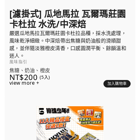
[濾掛式] 瓜地馬拉 瓦爾瑪莊園
卡杜拉 水洗/中深焙
嚴選瓜地馬拉瓦爾瑪莊園卡杜拉品種，採水洗處理，
風味乾淨細緻。中深焙帶出焦糖與奶油般的滑順甜
感，並伴隨淡雅橙皮清香，口感圓潤平衡、餘韻溫和
迷人。
風味指引
焦糖、奶油、橙皮
NT$200
(5入)
view more +
加入購物車