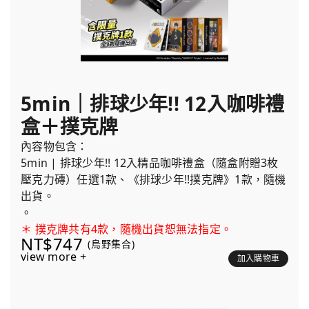
5min｜排球少年!! 12入咖啡禮
盒＋撲克牌
內容物包含：
5min | 排球少年!! 12入精品咖啡禮盒（隨盒附贈3枚
壓克力磚）任選1款、《排球少年!!撲克牌》1款，隨機
出貨。
。
＊ 撲克牌共有4款，隨機出貨恕無法指定。
NT$747
(烏野集合)
view more +
加入購物車