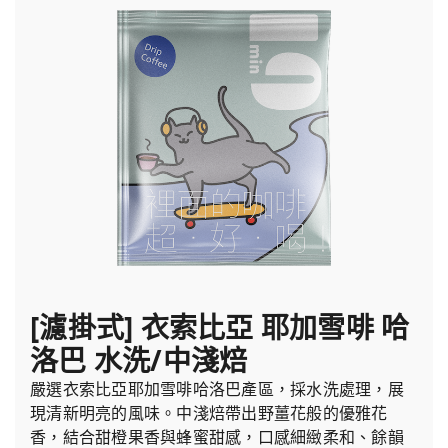
[濾掛式] 衣索比亞 耶加雪啡 哈
洛巴 水洗/中淺焙
嚴選衣索比亞耶加雪啡哈洛巴產區，採水洗處理，展
現清新明亮的風味。中淺焙帶出野薑花般的優雅花
香，結合甜橙果香與蜂蜜甜感，口感細緻柔和、餘韻