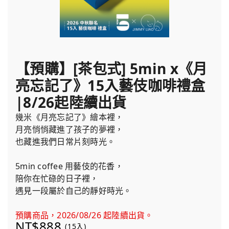
【預購】[茶包式] 5min x《月
亮忘記了》15入藝伎咖啡禮盒
|8/26起陸續出貨
幾米《月亮忘記了》繪本裡，
月亮悄悄藏進了孩子的夢裡，
也藏進我們日常片刻時光。
5min coffee 用藝伎的花香，
陪你在忙碌的日子裡，
遇見一段屬於自己的靜好時光。
預購商品，2026/08/26 起陸續出貨。
NT$888
(15入)