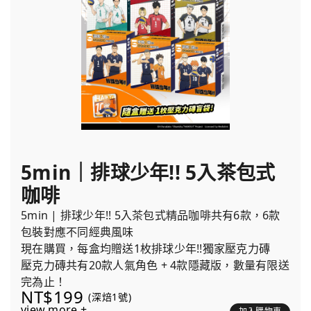
5min｜排球少年!! 5入茶包式
咖啡
5min | 排球少年!! 5入茶包式精品咖啡共有6款，6款
包裝對應不同經典風味
現在購買，每盒均贈送1枚排球少年!!獨家壓克力磚
壓克力磚共有20款人氣角色 + 4款隱藏版，數量有限送
完為止！
NT$199
(深焙1號)
view more +