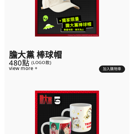
膽大黨 棒球帽
480點
(LOGO款)
view more +
加入購物車