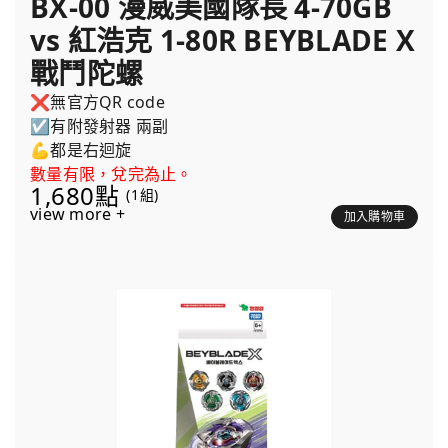
BX-00 漫威美國隊長 4-70GB
vs 紅浩克 1-80R BEYBLADE X
戰鬥陀螺
❌無官方QR code
☑️有附發射器 兩副
💪都是右迴旋
數量有限，兌完為止。
1,680點
(1組)
view more +
加入購物車