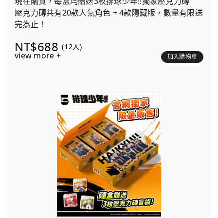
現在購買，每盒均贈送3枚排球少年!!獨家壓克力磚
壓克力磚共有20款人氣角色 + 4款隱藏版，數量有限送
完為止！
NT$688
(12入)
view more +
加入購物車