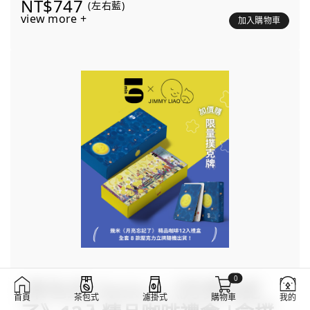
NT$747
(左右藍)
view more +
加入購物車
0
[茶包式] 5min x《月亮忘記
首頁
茶包式
濾掛式
購物車
我的