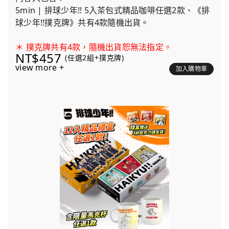
5min | 排球少年!! 5入茶包式精品咖啡任選2款、《排
球少年!!撲克牌》共有4款隨機出貨。
＊ 撲克牌共有4款，隨機出貨恕無法指定。
NT$457
(任選2組+撲克牌)
view more +
加入購物車