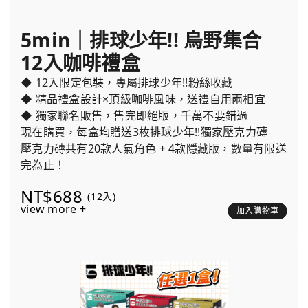
5min｜排球少年!! 烏野集合
12入咖啡禮盒
◆ 12入限定包裝，專屬排球少年!!粉絲收藏
◆ 精品禮盒設計×頂級咖啡風味，送禮自用兩相宜
◆ 獨家聯名販售，售完即絕版，千萬不要錯過
現在購買，每盒均贈送3枚排球少年!!獨家壓克力磚
壓克力磚共有20款人氣角色 + 4款隱藏版，數量有限送
完為止！
NT$688
(12入)
view more +
加入購物車