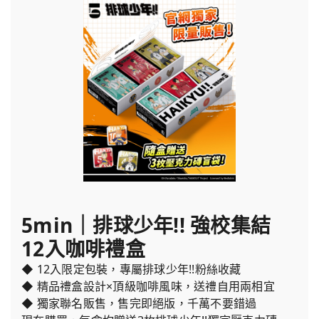
5min｜排球少年!! 強校集結
12入咖啡禮盒
◆ 12入限定包裝，專屬排球少年!!粉絲收藏
◆ 精品禮盒設計×頂級咖啡風味，送禮自用兩相宜
◆ 獨家聯名販售，售完即絕版，千萬不要錯過