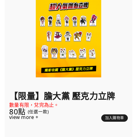
【限量】膽大黨 壓克力立牌
數量有限，兌完為止。
80點
(任選一款)
view more +
加入購物車