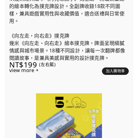
的繪本轉化為撲克牌設計。全副牌收錄18款不同圖
樣，兼具遊戲實用性與收藏價值，適合送禮與日常使
用。
《向左走・向右走》撲克牌
幾米《向左走・向右走》繪本撲克牌，牌面呈現細膩
情感與城市場景。18種不同設計，讓每一次翻牌都像
閱讀故事，是兼具美感與實用的設計撲克牌。
NT$199
(左右藍)
view more +
加入購物車