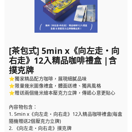
[茶包式] 5min x《向左走・向
右走》12入精品咖啡禮盒 |含
撲克牌
⭐獨家精品配方咖啡，展現細膩品味
⭐限量幾米圖像禮盒，體面送禮、獨具風格
⭐贈送兩個幾米繪本壓克力立牌，傳遞心意更貼心
內容物包含：
1. 5min x《向左走・向右走》12入精品咖啡禮盒(每盒
隨機贈送2個壓克力立牌)
2. 《向左走・向右走》撲克牌