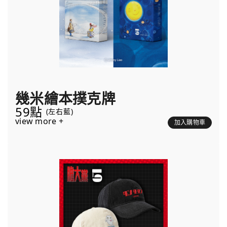
幾米繪本撲克牌
59點
(左右藍)
view more +
加入購物車