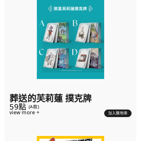
葬送的芙莉蓮 撲克牌
59點
(A款)
view more +
加入購物車