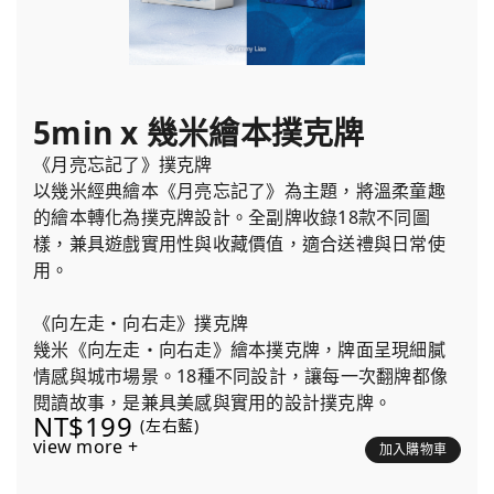
5min x 幾米繪本撲克牌
《月亮忘記了》撲克牌
以幾米經典繪本《月亮忘記了》為主題，將溫柔童趣
的繪本轉化為撲克牌設計。全副牌收錄18款不同圖
樣，兼具遊戲實用性與收藏價值，適合送禮與日常使
用。
《向左走・向右走》撲克牌
幾米《向左走・向右走》繪本撲克牌，牌面呈現細膩
情感與城市場景。18種不同設計，讓每一次翻牌都像
閱讀故事，是兼具美感與實用的設計撲克牌。
NT$199
(左右藍)
view more +
加入購物車