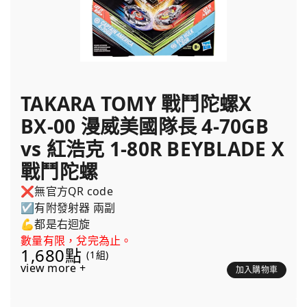
TAKARA TOMY 戰鬥陀螺X
BX-00 漫威美國隊長 4-70GB
vs 紅浩克 1-80R BEYBLADE X
戰鬥陀螺
❌無官方QR code
☑️有附發射器 兩副
💪都是右迴旋
數量有限，兌完為止。
1,680點
(1組)
view more +
加入購物車