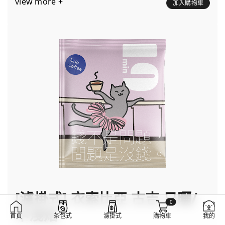
view more +
加入購物車
[濾掛式] 衣索比亞 古吉 日曬/
0
中淺焙
首頁
茶包式
濾掛式
購物車
我的