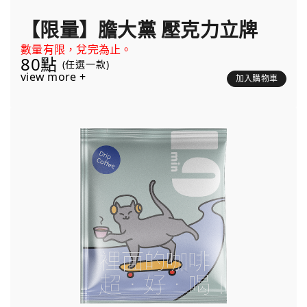
【限量】膽大黨 壓克力立牌
數量有限，兌完為止。
80點
(任選一款)
view more +
加入購物車