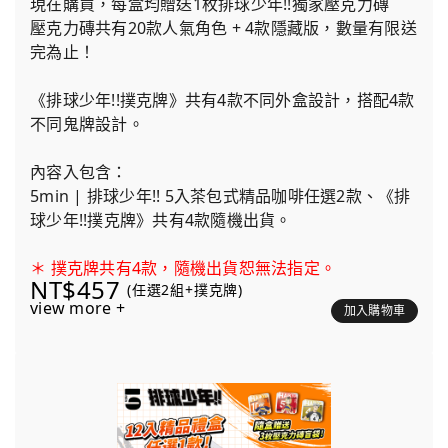
現在購買，每盒均贈送1枚排球少年!!獨家壓克力磚
壓克力磚共有20款人氣角色 + 4款隱藏版，數量有限送
完為止！
《排球少年!!撲克牌》共有4款不同外盒設計，搭配4款
不同鬼牌設計。
內容入包含：
5min | 排球少年!! 5入茶包式精品咖啡任選2款、《排
球少年!!撲克牌》共有4款隨機出貨。
＊ 撲克牌共有4款，隨機出貨恕無法指定。
NT$457
(任選2組+撲克牌)
view more +
加入購物車