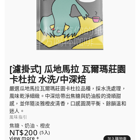
[濾掛式] 瓜地馬拉 瓦爾瑪莊園
卡杜拉 水洗/中深焙
嚴選瓜地馬拉瓦爾瑪莊園卡杜拉品種，採水洗處理，
風味乾淨細緻。中深焙帶出焦糖與奶油般的滑順甜
感，並伴隨淡雅橙皮清香，口感圓潤平衡、餘韻溫和
迷人。
風味指引
焦糖、奶油、橙皮
NT$200
(5入)
view more +
加入購物車