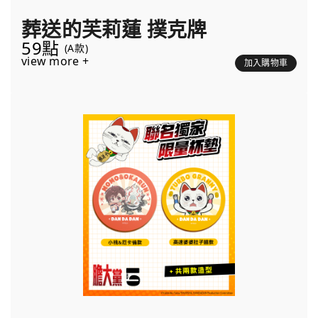
葬送的芙莉蓮 撲克牌
59點
(A款)
view more +
加入購物車