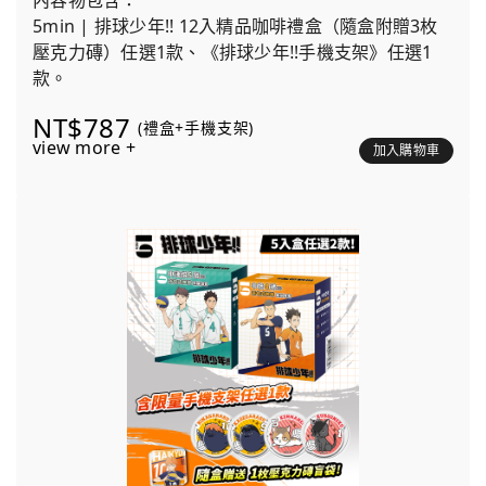
內容物包含：
5min | 排球少年!! 12入精品咖啡禮盒（隨盒附贈3枚
壓克力磚）任選1款、《排球少年!!手機支架》任選1
款。
NT$787
(禮盒+手機支架)
view more +
加入購物車