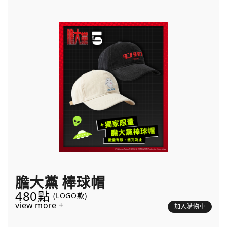
膽大黨 棒球帽
480點
(LOGO款)
view more +
加入購物車