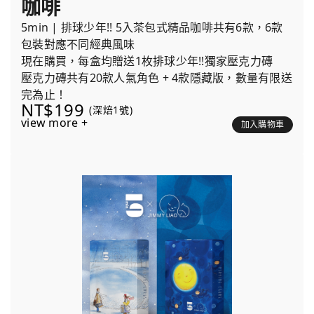
咖啡
5min | 排球少年!! 5入茶包式精品咖啡共有6款，6款
包裝對應不同經典風味
現在購買，每盒均贈送1枚排球少年!!獨家壓克力磚
壓克力磚共有20款人氣角色 + 4款隱藏版，數量有限送
完為止！
NT$199
(深焙1號)
view more +
加入購物車