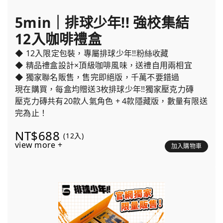
5min｜排球少年!! 強校集結
12入咖啡禮盒
◆ 12入限定包裝，專屬排球少年!!粉絲收藏
◆ 精品禮盒設計×頂級咖啡風味，送禮自用兩相宜
◆ 獨家聯名販售，售完即絕版，千萬不要錯過
現在購買，每盒均贈送3枚排球少年!!獨家壓克力磚
壓克力磚共有20款人氣角色 + 4款隱藏版，數量有限送
完為止！
NT$688
(12入)
view more +
加入購物車