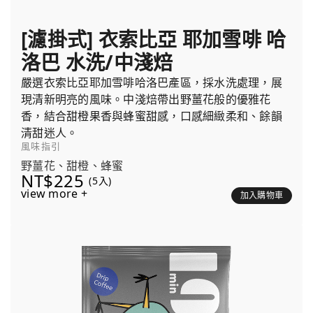
[濾掛式] 衣索比亞 耶加雪啡 哈
洛巴 水洗/中淺焙
嚴選衣索比亞耶加雪啡哈洛巴產區，採水洗處理，展
現清新明亮的風味。中淺焙帶出野薑花般的優雅花
香，結合甜橙果香與蜂蜜甜感，口感細緻柔和、餘韻
清甜迷人。
風味指引
野薑花、甜橙、蜂蜜
NT$225
(5入)
view more +
加入購物車