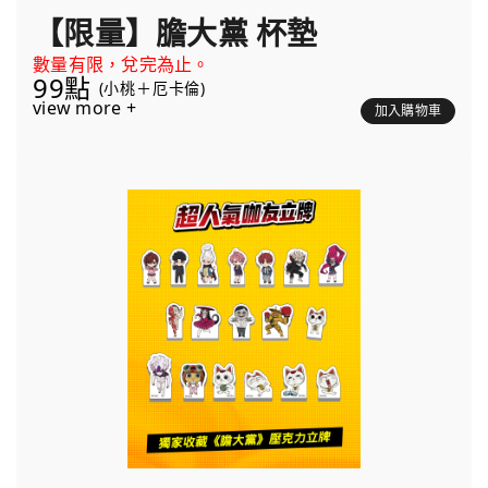
【限量】膽大黨 杯墊
數量有限，兌完為止。
99點
(小桃＋厄卡倫)
view more +
加入購物車