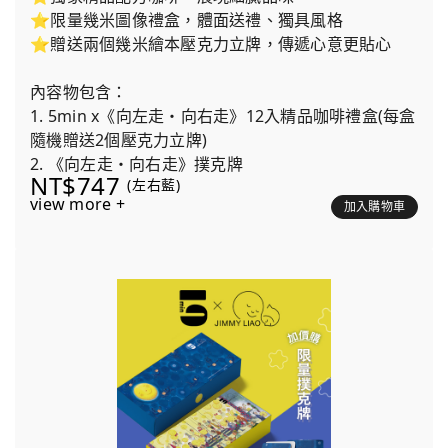
⭐限量幾米圖像禮盒，體面送禮、獨具風格
⭐贈送兩個幾米繪本壓克力立牌，傳遞心意更貼心
內容物包含：
1. 5min x《向左走・向右走》12入精品咖啡禮盒(每盒
隨機贈送2個壓克力立牌)
2. 《向左走・向右走》撲克牌
NT$747
(左右藍)
view more +
加入購物車