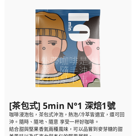
[茶包式] 5min N°1 深焙1號
咖啡浸泡包，茶包式沖泡，熱泡/冷萃皆適宜，還可回
沖。隨時、隨地、隨意 享受一杯好咖啡。
結合甜與堅果香氣兩種風味，可以品嘗到麥芽糖的甜