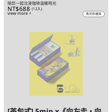
陪您一起沈浸咖啡溫暖時光
NT$688
(12入)
view more +
售完待補貨
[茶包式] 5min x《向左走・向