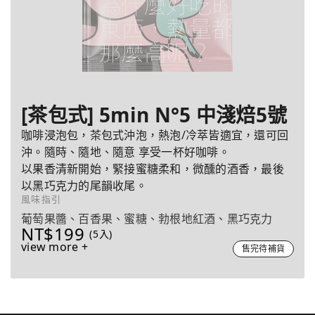
[茶包式] 5min N°5 中淺焙5號
咖啡浸泡包，茶包式沖泡，熱泡/冷萃皆適宜，還可回
沖。隨時、隨地、隨意 享受一杯好咖啡。
以果香清新開始，緊接蜜糖柔和，微醺的酒香，最後
以黑巧克力的尾韻收尾。
風味指引
葡萄果醬、百香果、蜜糖、勃根地紅酒、黑巧克力
NT$199
(5入)
view more +
售完待補貨