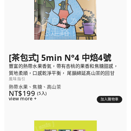
[茶包式] 5min N°4 中焙4號
豐富的熱帶水果香氣，帶有杏桃的果香和焦糖甜感，
質地柔順，口感乾淨平衡， 尾韻綿延髙山茶的回甘
風味指引
熱帶水果、焦糖、高山茶
NT$199
(5入)
view more +
加入購物車