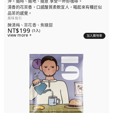
沖。隨時、隨地、隨意 享受一杯好咖啡。
清香的花茶香，口感酸質柔軟宜人，喝起來有種近似
品茶的感覺。
風味指引
醃漬梅、茶花香、焦糖甜
NT$199
(5入)
view more +
加入購物車