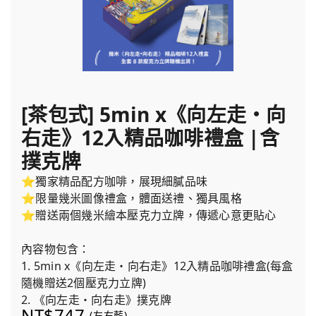
[茶包式] 5min x《向左走・向
右走》12入精品咖啡禮盒 |含
撲克牌
⭐獨家精品配方咖啡，展現細膩品味
⭐限量幾米圖像禮盒，體面送禮、獨具風格
⭐贈送兩個幾米繪本壓克力立牌，傳遞心意更貼心
內容物包含：
1. 5min x《向左走・向右走》12入精品咖啡禮盒(每盒
隨機贈送2個壓克力立牌)
2. 《向左走・向右走》撲克牌
NT$747
(左右藍)