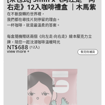
右走》12入咖啡禮盒 ｜木馬紫
在不斷旋轉的世界裡，
我們都在尋找片刻停留的理由。
一杯咖啡，就是最溫柔的答案。
每盒隨機贈送兩個《向左走‧向右走》繪本壓克力立
牌，陪您一起沈浸咖啡溫暖時光
NT$688
(12入)
view more +
售完待補貨