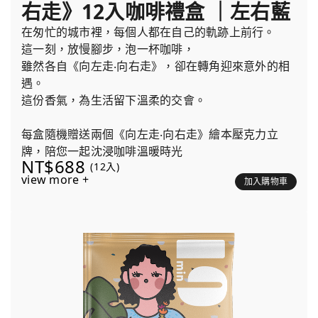
右走》12入咖啡禮盒 ｜左右藍
在匆忙的城市裡，每個人都在自己的軌跡上前行。
這一刻，放慢腳步，泡一杯咖啡，
雖然各自《向左走‧向右走》，卻在轉角迎來意外的相
遇。
這份香氣，為生活留下溫柔的交會。
每盒隨機贈送兩個《向左走‧向右走》繪本壓克力立
牌，陪您一起沈浸咖啡溫暖時光
NT$688
(12入)
view more +
加入購物車