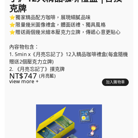
克牌
⭐獨家精品配方咖啡，展現細膩品味
⭐限量幾米圖像禮盒，體面送禮、獨具風格
⭐贈送兩個幾米繪本壓克力立牌，傳遞心意更貼心
內容物包含：
1. 5min x《月亮忘記了》12入精品咖啡禮盒(每盒隨機
贈送2個壓克力立牌)
2. 《月亮忘記了》撲克牌
NT$747
(月亮藍)
view more +
加入購物車