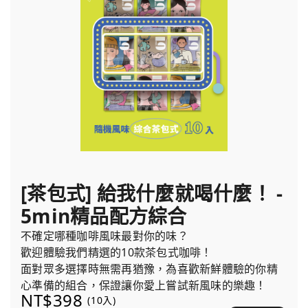
[茶包式] 給我什麼就喝什麼！ -
5min精品配方綜合
不確定哪種咖啡風味最對你的味？
歡迎體驗我們精選的10款茶包式咖啡！
面對眾多選擇時無需再猶豫，為喜歡新鮮體驗的你精
心準備的組合，保證讓你愛上嘗試新風味的樂趣！
NT$398
(10入)