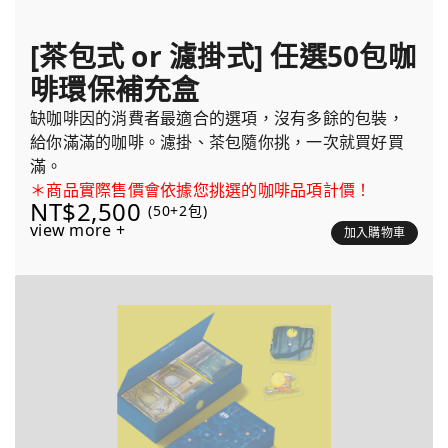
[茶包式 or 濾掛式] 任選50包咖
啡環保補充盒
缺咖啡因的消費者最適合的選項，沒有多餘的包裝，
給你滿滿的咖啡。濾掛、茶包隨你挑，一次就買好買
滿。
＊商品實際售價會依據您挑選的咖啡品項計價！
NT$2,500
(50+2包)
view more +
加入購物車