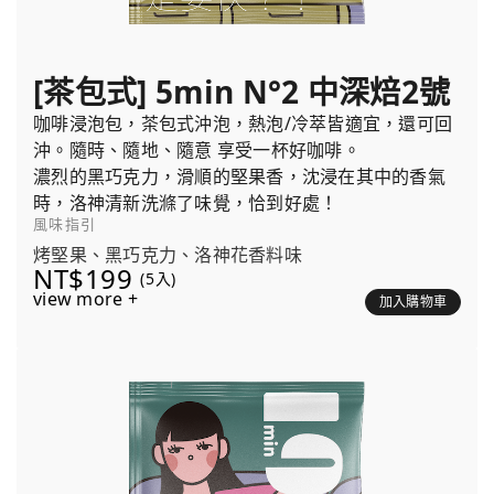
[茶包式] 5min N°2 中深焙2號
咖啡浸泡包，茶包式沖泡，熱泡/冷萃皆適宜，還可回
沖。隨時、隨地、隨意 享受一杯好咖啡。
濃烈的黑巧克力，滑順的堅果香，沈浸在其中的香氣
時，洛神清新洗滌了味覺，恰到好處！
風味指引
烤堅果、黑巧克力、洛神花香料味
NT$199
(5入)
view more +
加入購物車