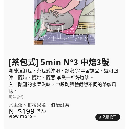
[茶包式] 5min N°3 中焙3號
咖啡浸泡包，茶包式沖泡，熱泡/冷萃皆適宜，還可回
沖。隨時、隨地、隨意 享受一杯好咖啡。
入口酸甜的水果滋味，中段則體驗截然不同的茶感風
味。
風味指引
水果派、柑橘果醬、伯爵紅茶
NT$199
(5入)
view more +
加入購物車