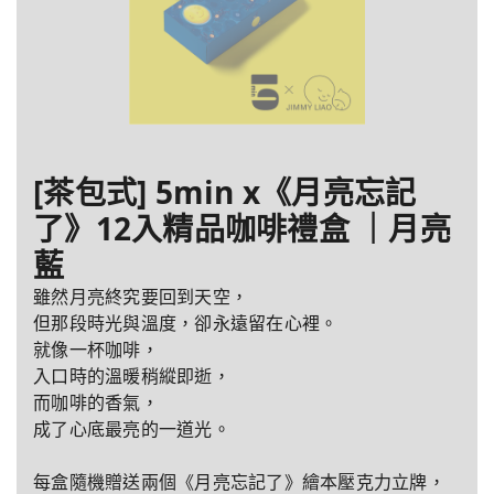
[茶包式] 5min x《月亮忘記
了》12入精品咖啡禮盒 ｜月亮
藍
雖然月亮終究要回到天空，
但那段時光與溫度，卻永遠留在心裡。
就像一杯咖啡，
入口時的溫暖稍縱即逝，
而咖啡的香氣，
成了心底最亮的一道光。
每盒隨機贈送兩個《月亮忘記了》繪本壓克力立牌，