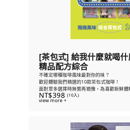
[茶包式] 給我什麼就喝什麼！
精品配方綜合
不確定哪種咖啡風味最對你的味？
歡迎體驗我們精選的10款茶包式咖啡！
面對眾多選擇時無需再猶豫，為喜歡新鮮體
NT$398
(10入)
合，保證讓你愛上嘗試新風味的樂趣！
view more +