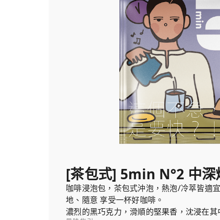
[茶包式] 5min N°2 中
咖啡浸泡包，茶包式沖泡，熱泡/冷萃皆適
地、隨意 享受一杯好咖啡。
濃烈的黑巧克力，滑順的堅果香，沈浸在其