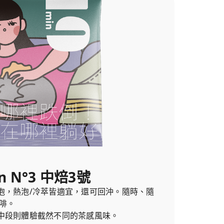
n N°3 中焙3號
泡，熱泡/冷萃皆適宜，還可回沖。隨時、隨
啡。
中段則體驗截然不同的茶感風味。