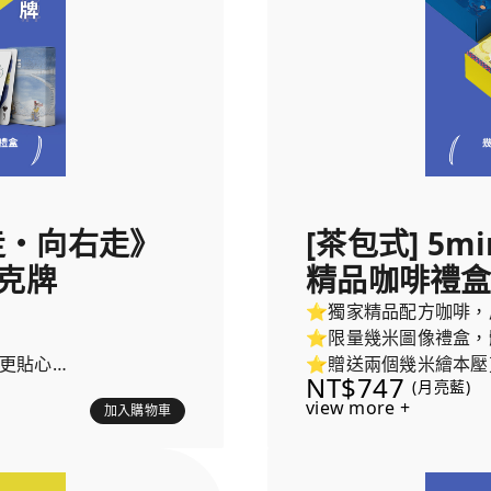
左走・向右走》
[茶包式] 5m
撲克牌
精品咖啡禮盒
⭐獨家精品配方咖啡，
⭐限量幾米圖像禮盒，
更貼心
⭐贈送兩個幾米繪本壓
NT$747
(月亮藍)
view more +
加入購物車
內容物包含：
咖啡禮盒(每盒隨機贈送2個
1. 5min x《月亮
力立牌)