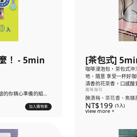
 - 5min
[茶包式] 5mi
咖啡浸泡包，茶包式沖
地、隨意 享受一杯好咖
清香的花茶香，口感酸
風味指引
驗的你精心準備的組
醃漬梅、茶花香、焦糖
NT$199
(5入)
加入購物車
view more +