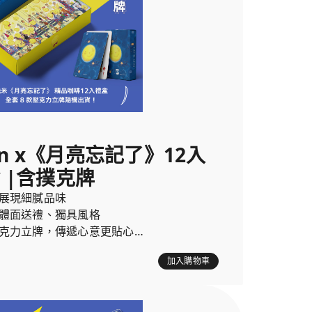
in x《月亮忘記了》12入
 |含撲克牌
展現細膩品味
體面送禮、獨具風格
克力立牌，傳遞心意更貼心
加入購物車
忘記了》12入精品咖啡禮盒(每盒隨機贈送2個壓克