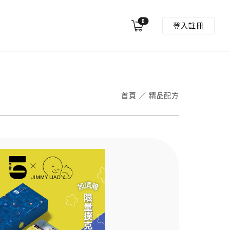
0
登入
註冊
首頁
／
精品配方