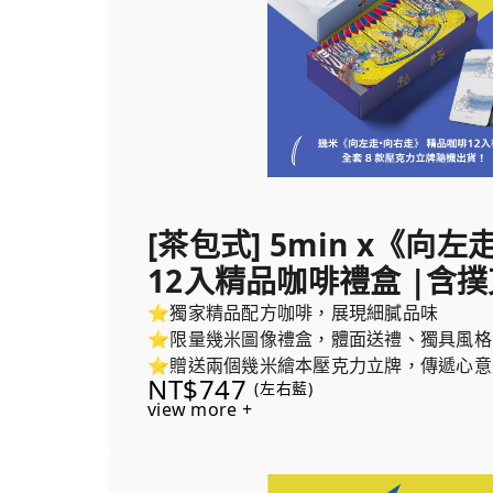
[茶包式] 5min x《向
12入精品咖啡禮盒 |含
⭐獨家精品配方咖啡，展現細膩品味
⭐限量幾米圖像禮盒，體面送禮、獨具風格
⭐贈送兩個幾米繪本壓克力立牌，傳遞心意
NT$747
(左右藍)
view more +
內容物包含：
1. 5min x《向左走・向右走》12入精品
壓克力立牌)