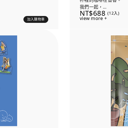
杯裡的咖啡在冒香。
我們一起，
NT$688
(12入)
把夜晚點亮。
view more +
加入購物車
每盒隨機贈送兩個《月
咖啡溫暖時光
力立牌，陪您一起沈浸