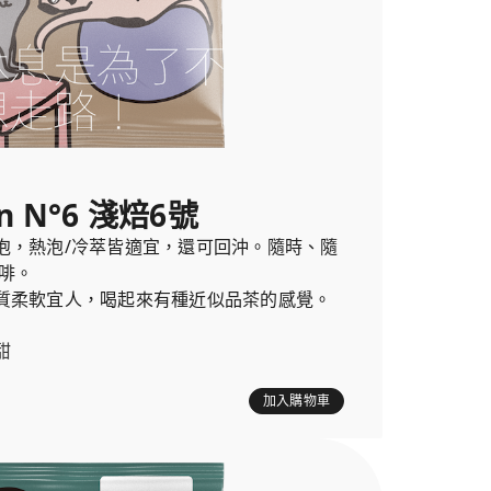
n N°6 淺焙6號
泡，熱泡/冷萃皆適宜，還可回沖。隨時、隨
啡。
質柔軟宜人，喝起來有種近似品茶的感覺。
甜
加入購物車