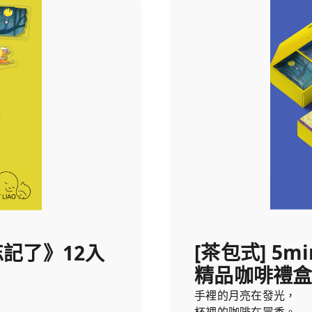
2. 《月亮忘記了》撲克
[茶包式] 5m
亮忘記了》12入
精品咖啡禮盒
手裡的月亮在發光，