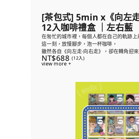
[茶包式] 5min x《向
12入咖啡禮盒 ｜左右藍
在匆忙的城市裡，每個人都在自己的軌跡上
這一刻，放慢腳步，泡一杯咖啡，
雖然各自《向左走‧向右走》，卻在轉角迎
NT$688
(12入)
這份香氣，為生活留下溫柔的交會。
view more +
每盒隨機贈送兩個《向左走‧向右走》繪本
浸咖啡溫暖時光