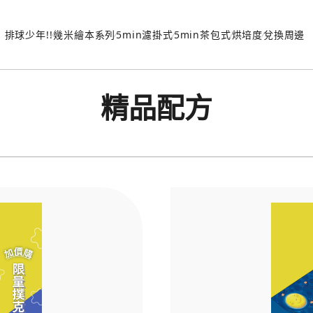
排球少年!!
幾米繪本系列
5min濾掛式
5min茶包式
烘培度
兌換周邊
精品配方