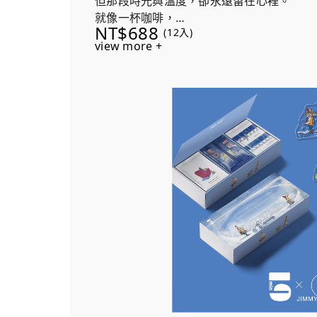
但那段時光與溫度，卻永遠留在心裡。
就像一杯咖啡，
NT$688
(12入)
入口時的溫暖稍縱即逝，
view more +
而咖啡的香氣，
成了心底最亮的一道光。
每盒隨機贈送兩個《月亮忘記了》繪本壓克
咖啡溫暖時光