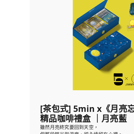
2. 《向左走・向右走》撲克牌
[茶包式] 5min x《月
精品咖啡禮盒 ｜月亮藍
雖然月亮終究要回到天空，