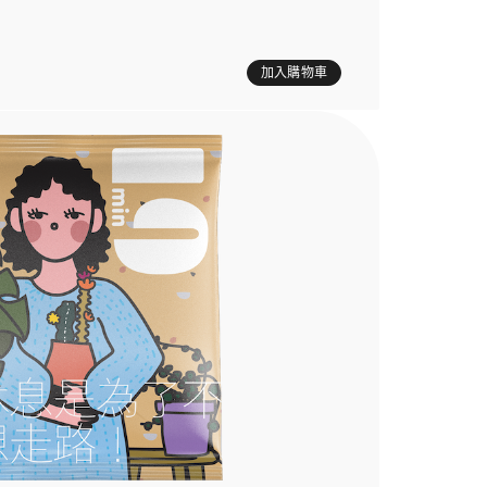
加入購物車
亮忘記了》繪本壓克力立牌，陪您一起沈浸