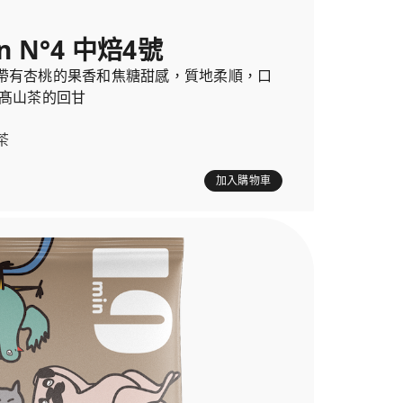
n N°4 中焙4號
帶有杏桃的果香和焦糖甜感，質地柔順，口
延髙山茶的回甘
茶
加入購物車