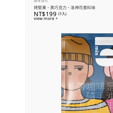
風味指引
洗滌了味覺，恰到好處！
烤堅果、黑巧克力、洛神花香料味
NT$199
(5入)
view more +