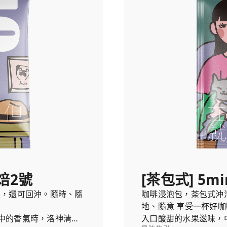
深焙2號
[茶包式] 5mi
宜，還可回沖。隨時、隨
咖啡浸泡包，茶包式沖
地、隨意 享受一杯好咖
中的香氣時，洛神清新
入口酸甜的水果滋味，