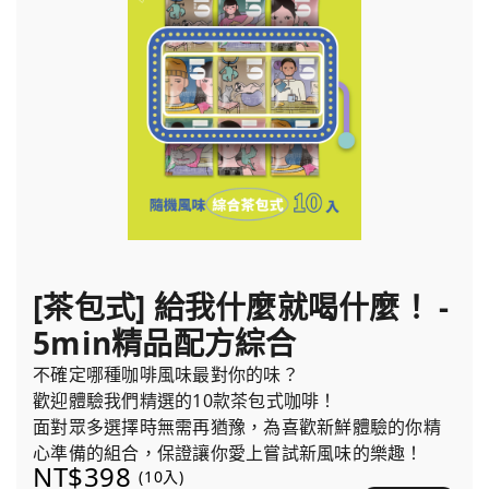
[茶包式] 給我什麼就喝什麼！ -
5min精品配方綜合
不確定哪種咖啡風味最對你的味？
歡迎體驗我們精選的10款茶包式咖啡！
面對眾多選擇時無需再猶豫，為喜歡新鮮體驗的你精
心準備的組合，保證讓你愛上嘗試新風味的樂趣！
NT$398
(10入)