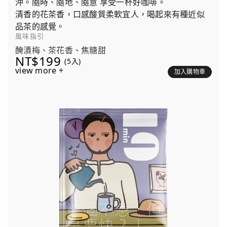
沖。隨時、隨地、隨意 享受一杯好咖啡。
清香的花茶香，口感酸質柔軟宜人，喝起來有種近似
品茶的感覺。
風味指引
醃漬梅、茶花香、焦糖甜
NT$199
(5入)
view more +
加入購物車