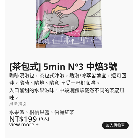
[茶包式] 5min N°3 中焙3號
咖啡浸泡包，茶包式沖泡，熱泡/冷萃皆適宜，還可回
沖。隨時、隨地、隨意 享受一杯好咖啡。
入口酸甜的水果滋味，中段則體驗截然不同的茶感風
味。
風味指引
水果派、柑橘果醬、伯爵紅茶
NT$199
(5入)
view more +
加入購物車