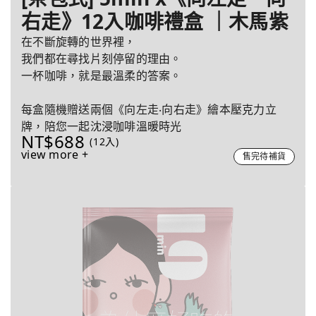
右走》12入咖啡禮盒 ｜木馬紫
在不斷旋轉的世界裡，
我們都在尋找片刻停留的理由。
一杯咖啡，就是最溫柔的答案。
每盒隨機贈送兩個《向左走‧向右走》繪本壓克力立
牌，陪您一起沈浸咖啡溫暖時光
NT$688
(12入)
view more +
售完待補貨