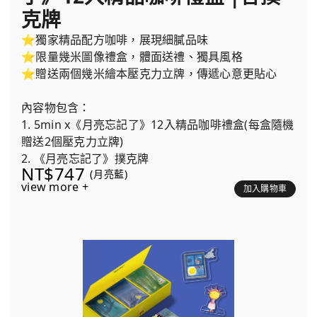
克牌
⭐獨家精品配方咖啡，展現細膩品味
⭐限量幾米圖像禮盒，體面送禮、獨具風格
⭐贈送兩個幾米繪本壓克力立牌，傳遞心意更貼心
內容物包含：
1. 5min x《月亮忘記了》12入精品咖啡禮盒(每盒隨機
贈送2個壓克力立牌)
2. 《月亮忘記了》撲克牌
NT$747
(月亮藍)
view more +
加入購物車