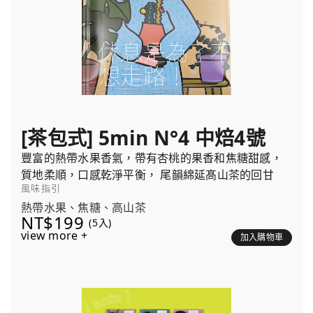
[茶包式] 5min N°4 中焙4號
豐富的熱帶水果香氣，帶有杏桃的果香和焦糖甜感，
質地柔順，口感乾淨平衡， 尾韻綿延髙山茶的回甘
風味指引
熱帶水果、焦糖、高山茶
NT$199
(5入)
view more +
加入購物車