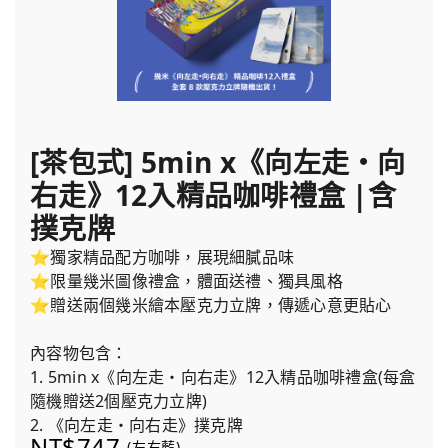
[茶包式] 5min x《向左走・向
右走》12入精品咖啡禮盒 |含
撲克牌
⭐獨家精品配方咖啡，展現細膩品味
⭐限量幾米圖像禮盒，體面送禮、獨具風格
⭐贈送兩個幾米繪本壓克力立牌，傳遞心意更貼心
內容物包含：
1. 5min x《向左走・向右走》12入精品咖啡禮盒(每盒
隨機贈送2個壓克力立牌)
2. 《向左走・向右走》撲克牌
NT$747
(左右藍)