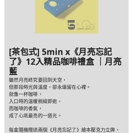
[茶包式] 5min x《月亮忘記
了》12入精品咖啡禮盒 ｜月亮
藍
雖然月亮終究要回到天空，
但那段時光與溫度，卻永遠留在心裡。
就像一杯咖啡，
入口時的溫暖稍縱即逝，
而咖啡的香氣，
成了心底最亮的一道光。
每盒隨機贈送兩個《月亮忘記了》繪本壓克力立牌，