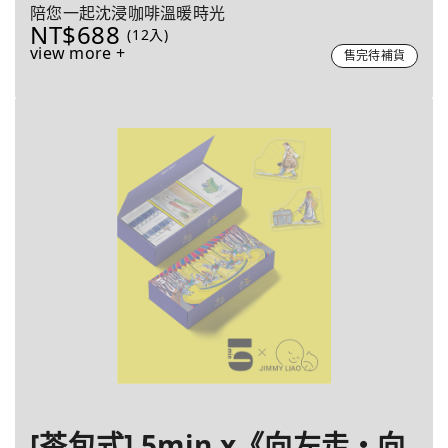
陪您一起沈浸咖啡溫暖時光
NT$688
(12入)
view more +
售完待補貨
[茶包式] 5min x《向左走・向