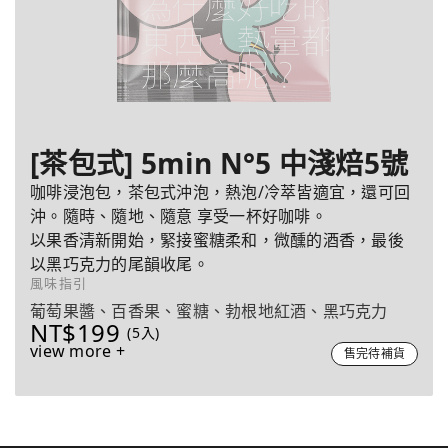
[茶包式] 5min N°5 中淺焙5號
咖啡浸泡包，茶包式沖泡，熱泡/冷萃皆適宜，還可回
沖。隨時、隨地、隨意 享受一杯好咖啡。
以果香清新開始，緊接蜜糖柔和，微醺的酒香，最後
以黑巧克力的尾韻收尾。
風味指引
葡萄果醬、百香果、蜜糖、勃根地紅酒、黑巧克力
NT$199
(5入)
view more +
售完待補貨