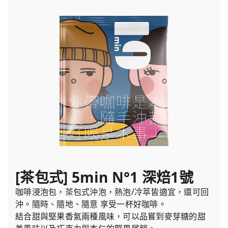
[茶包式] 5min N°1 深焙1號
咖啡浸泡包，茶包式沖泡，熱泡/冷萃皆適宜，還可回
沖。隨時、隨地、隨意 享受一杯好咖啡。
結合甜與堅果香氣兩種風味，可以品嘗到麥芽糖的甜