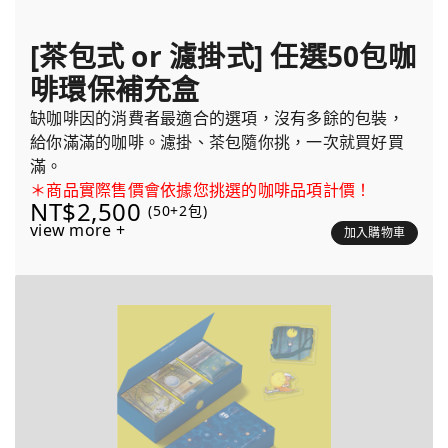
[茶包式 or 濾掛式] 任選50包咖
啡環保補充盒
缺咖啡因的消費者最適合的選項，沒有多餘的包裝，
給你滿滿的咖啡。濾掛、茶包隨你挑，一次就買好買
滿。
＊商品實際售價會依據您挑選的咖啡品項計價！
NT$2,500
(50+2包)
view more +
加入購物車