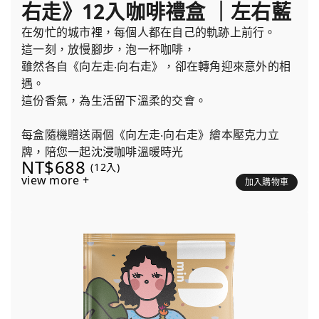
右走》12入咖啡禮盒 ｜左右藍
在匆忙的城市裡，每個人都在自己的軌跡上前行。
這一刻，放慢腳步，泡一杯咖啡，
雖然各自《向左走‧向右走》，卻在轉角迎來意外的相
遇。
這份香氣，為生活留下溫柔的交會。
每盒隨機贈送兩個《向左走‧向右走》繪本壓克力立
牌，陪您一起沈浸咖啡溫暖時光
NT$688
(12入)
view more +
加入購物車