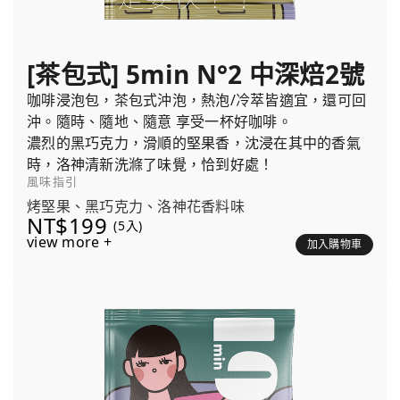
[茶包式] 5min N°2 中深焙2號
咖啡浸泡包，茶包式沖泡，熱泡/冷萃皆適宜，還可回
沖。隨時、隨地、隨意 享受一杯好咖啡。
濃烈的黑巧克力，滑順的堅果香，沈浸在其中的香氣
時，洛神清新洗滌了味覺，恰到好處！
風味指引
烤堅果、黑巧克力、洛神花香料味
NT$199
(5入)
view more +
加入購物車