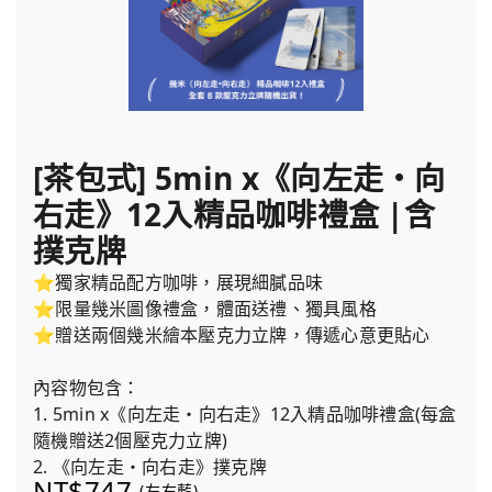
[茶包式] 5min x《向左走・向
右走》12入精品咖啡禮盒 |含
撲克牌
⭐獨家精品配方咖啡，展現細膩品味
⭐限量幾米圖像禮盒，體面送禮、獨具風格
⭐贈送兩個幾米繪本壓克力立牌，傳遞心意更貼心
內容物包含：
1. 5min x《向左走・向右走》12入精品咖啡禮盒(每盒
隨機贈送2個壓克力立牌)
2. 《向左走・向右走》撲克牌
NT$747
(左右藍)