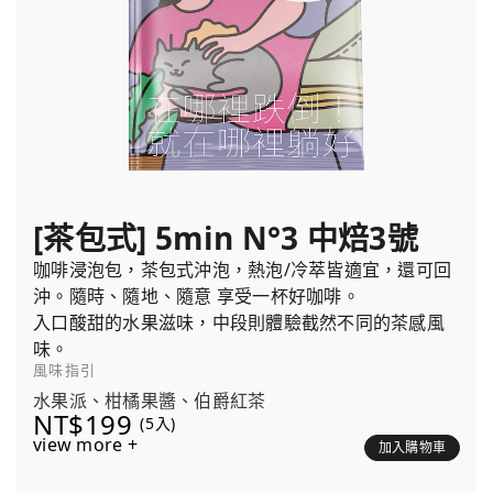
[茶包式] 5min N°3 中焙3號
咖啡浸泡包，茶包式沖泡，熱泡/冷萃皆適宜，還可回
沖。隨時、隨地、隨意 享受一杯好咖啡。
入口酸甜的水果滋味，中段則體驗截然不同的茶感風
味。
風味指引
水果派、柑橘果醬、伯爵紅茶
NT$199
(5入)
view more +
加入購物車