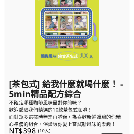
[茶包式] 給我什麼就喝什麼！ -
5min精品配方綜合
不確定哪種咖啡風味最對你的味？
歡迎體驗我們精選的10款茶包式咖啡！
面對眾多選擇時無需再猶豫，為喜歡新鮮體驗的你精
心準備的組合，保證讓你愛上嘗試新風味的樂趣！
NT$398
(10入)