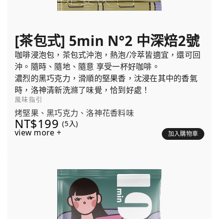
[茶包式] 5min N°2 中深焙2號
咖啡浸泡包，茶包式沖泡，熱泡/冷萃皆適宜，還可回
沖。隨時、隨地、隨意 享受一杯好咖啡。
濃烈的黑巧克力，滑順的堅果香，沈浸在其中的香氣
時，洛神清新洗滌了味覺，恰到好處！
風味指引
烤堅果、黑巧克力、洛神花香料味
NT$199
(5入)
view more +
加入購物車