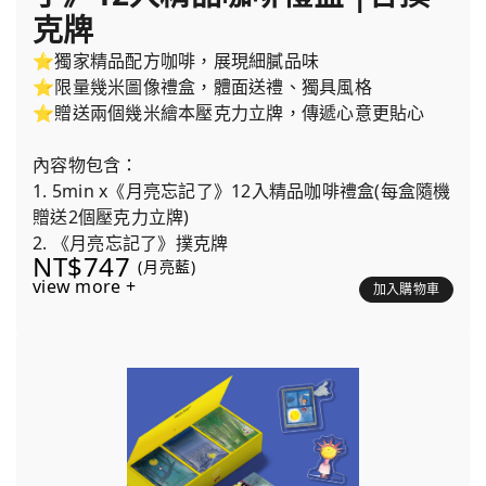
克牌
⭐獨家精品配方咖啡，展現細膩品味
⭐限量幾米圖像禮盒，體面送禮、獨具風格
⭐贈送兩個幾米繪本壓克力立牌，傳遞心意更貼心
內容物包含：
1. 5min x《月亮忘記了》12入精品咖啡禮盒(每盒隨機
贈送2個壓克力立牌)
2. 《月亮忘記了》撲克牌
NT$747
(月亮藍)
view more +
加入購物車