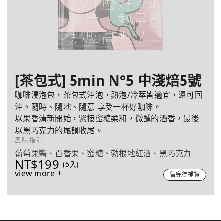
[茶包式] 5min N°5 中淺焙5號
咖啡浸泡包，茶包式沖泡，熱泡/冷萃皆適宜，還可回
沖。隨時、隨地、隨意 享受一杯好咖啡。
以果香清新開始，緊接蜜糖柔和，微醺的酒香，最後
以黑巧克力的尾韻收尾。
風味指引
葡萄果醬、百香果、蜜糖、勃根地紅酒、黑巧克力
NT$199
(5入)
view more +
售完待補貨