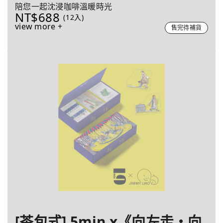
陪您一起沈浸咖啡溫暖時光
NT$688
(12入)
view more +
售完待補貨
[茶包式] 5min x《向左走・向