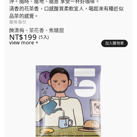
沖。隨時、隨地、隨意 享受一杯好咖啡。
清香的花茶香，口感酸質柔軟宜人，喝起來有種近似
品茶的感覺。
風味指引
醃漬梅、茶花香、焦糖甜
NT$199
(5入)
view more +
加入購物車