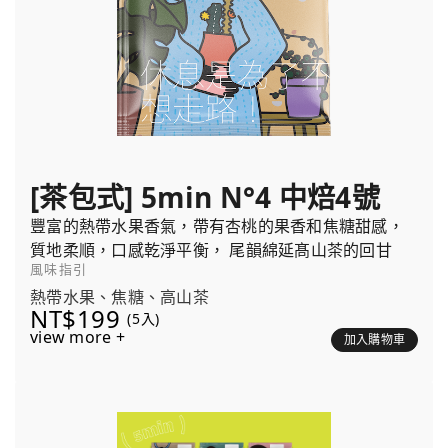
[茶包式] 5min N°4 中焙4號
豐富的熱帶水果香氣，帶有杏桃的果香和焦糖甜感，
質地柔順，口感乾淨平衡， 尾韻綿延髙山茶的回甘
風味指引
熱帶水果、焦糖、高山茶
NT$199
(5入)
view more +
加入購物車