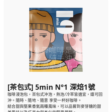
[茶包式] 5min N°1 深焙1號
咖啡浸泡包，茶包式沖泡，熱泡/冷萃皆適宜，還可回
沖。隨時、隨地、隨意 享受一杯好咖啡。
結合甜與堅果香氣兩種風味，可以品嘗到麥芽糖的甜