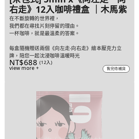
右走》12入咖啡禮盒 ｜木馬紫
在不斷旋轉的世界裡，
我們都在尋找片刻停留的理由。
一杯咖啡，就是最溫柔的答案。
每盒隨機贈送兩個《向左走‧向右走》繪本壓克力立
牌，陪您一起沈浸咖啡溫暖時光
NT$688
(12入)
view more +
售完待補貨