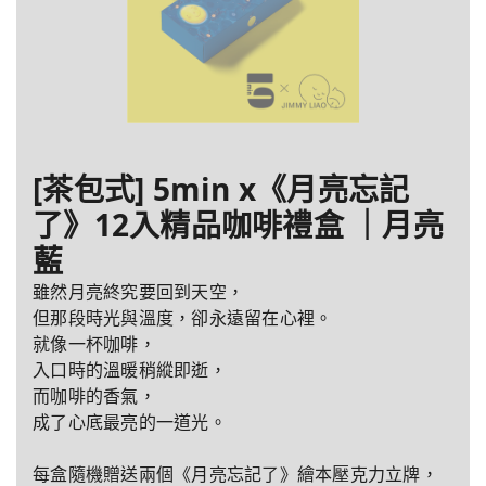
[茶包式] 5min x《月亮忘記
了》12入精品咖啡禮盒 ｜月亮
藍
雖然月亮終究要回到天空，
但那段時光與溫度，卻永遠留在心裡。
就像一杯咖啡，
入口時的溫暖稍縱即逝，
而咖啡的香氣，
成了心底最亮的一道光。
每盒隨機贈送兩個《月亮忘記了》繪本壓克力立牌，