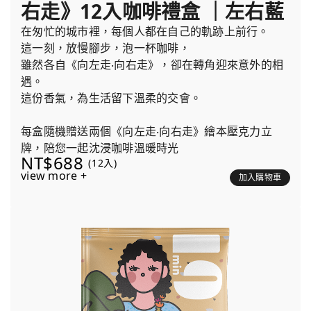
右走》12入咖啡禮盒 ｜左右藍
在匆忙的城市裡，每個人都在自己的軌跡上前行。
這一刻，放慢腳步，泡一杯咖啡，
雖然各自《向左走‧向右走》，卻在轉角迎來意外的相
遇。
這份香氣，為生活留下溫柔的交會。
每盒隨機贈送兩個《向左走‧向右走》繪本壓克力立
牌，陪您一起沈浸咖啡溫暖時光
NT$688
(12入)
view more +
加入購物車