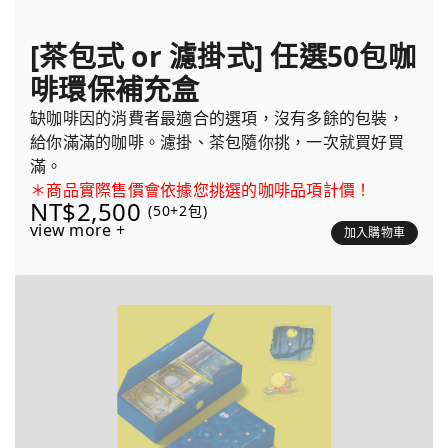
[茶包式 or 濾掛式] 任選50包咖
啡環保補充盒
缺咖啡因的消費者最適合的選項，沒有多餘的包裝，
給你滿滿的咖啡。濾掛、茶包隨你挑，一次就買好買
滿。
＊商品實際售價會依據您挑選的咖啡品項計價！
NT$2,500
(50+2包)
view more +
加入購物車