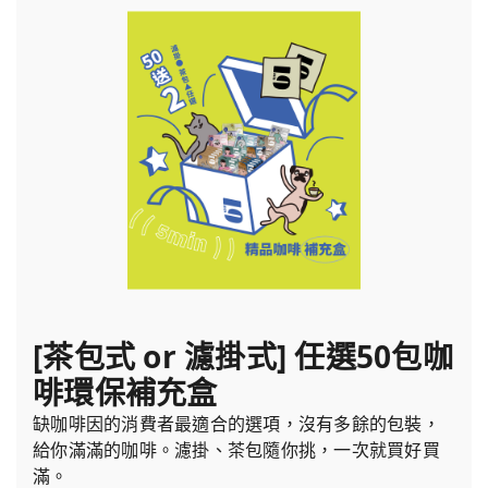
[茶包式 or 濾掛式] 任選50包咖
啡環保補充盒
缺咖啡因的消費者最適合的選項，沒有多餘的包裝，
給你滿滿的咖啡。濾掛、茶包隨你挑，一次就買好買
滿。