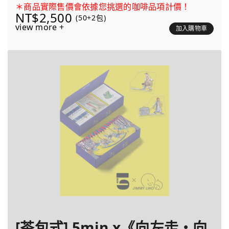
＊商品實際售價會依據您挑選的咖啡品項計價！
NT$2,500
(50+2包)
view more +
加入購物車
[茶包式] 5min x《向左走・向