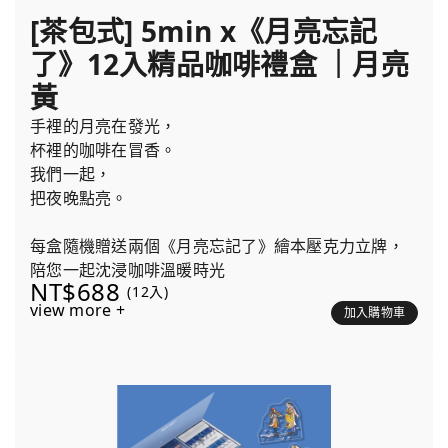
[茶包式] 5min x《月亮忘記
了》12入精品咖啡禮盒 ｜月亮
黃
手裡的月亮在發光，
杯裡的咖啡在冒香。
我們一起，
把夜晚點亮。
每盒隨機贈送兩個《月亮忘記了》繪本壓克力立牌，
陪您一起沈浸咖啡溫暖時光
NT$688
(12入)
view more +
加入購物車