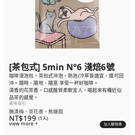
[茶包式] 5min N°6 淺焙6號
咖啡浸泡包，茶包式沖泡，熱泡/冷萃皆適宜，還可回
沖。隨時、隨地、隨意 享受一杯好咖啡。
清香的花茶香，口感酸質柔軟宜人，喝起來有種近似
品茶的感覺。
風味指引
醃漬梅、茶花香、焦糖甜
NT$199
(5入)
view more +
加入購物車