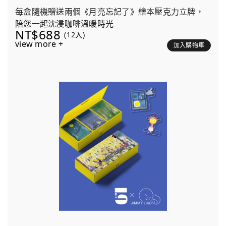
每盒隨機贈送兩個《月亮忘記了》繪本壓克力立牌，
陪您一起沈浸咖啡溫暖時光
NT$688
(12入)
view more +
加入購物車