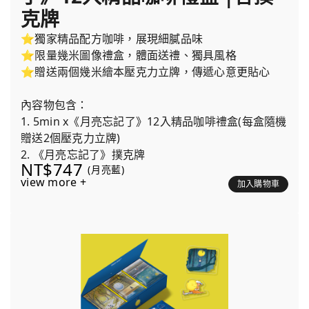
克牌
⭐獨家精品配方咖啡，展現細膩品味
⭐限量幾米圖像禮盒，體面送禮、獨具風格
⭐贈送兩個幾米繪本壓克力立牌，傳遞心意更貼心
內容物包含：
1. 5min x《月亮忘記了》12入精品咖啡禮盒(每盒隨機
贈送2個壓克力立牌)
2. 《月亮忘記了》撲克牌
NT$747
(月亮藍)
view more +
加入購物車