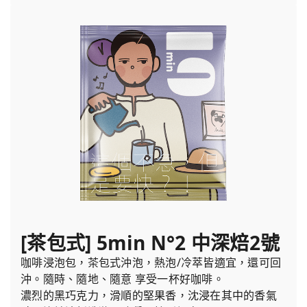
[茶包式] 5min N°2 中深焙2號
咖啡浸泡包，茶包式沖泡，熱泡/冷萃皆適宜，還可回
沖。隨時、隨地、隨意 享受一杯好咖啡。
濃烈的黑巧克力，滑順的堅果香，沈浸在其中的香氣