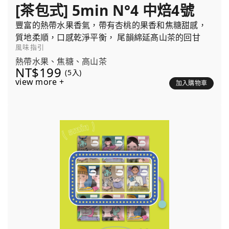
[茶包式] 5min N°4 中焙4號
豐富的熱帶水果香氣，帶有杏桃的果香和焦糖甜感，
質地柔順，口感乾淨平衡， 尾韻綿延髙山茶的回甘
風味指引
熱帶水果、焦糖、高山茶
NT$199
(5入)
view more +
加入購物車