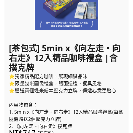
[茶包式] 5min x《向左走・向
右走》12入精品咖啡禮盒 |含
撲克牌
⭐獨家精品配方咖啡，展現細膩品味
⭐限量幾米圖像禮盒，體面送禮、獨具風格
⭐贈送兩個幾米繪本壓克力立牌，傳遞心意更貼心
內容物包含：
1. 5min x《向左走・向右走》12入精品咖啡禮盒(每盒
隨機贈送2個壓克力立牌)
2. 《向左走・向右走》撲克牌
NT$747
(左右藍)