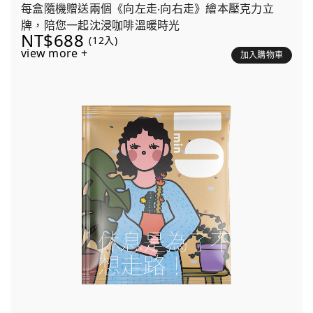
每盒隨機贈送兩個《向左走‧向右走》繪本壓克力立
牌，陪您一起沈浸咖啡溫暖時光
NT$688
(12入)
view more +
加入購物車