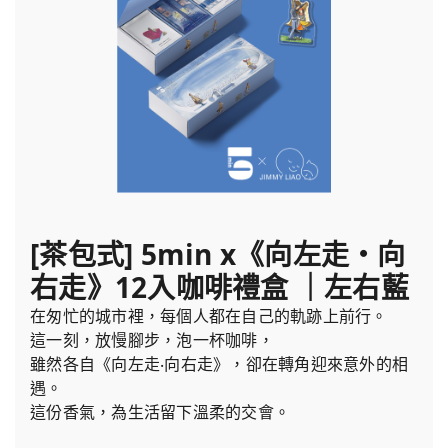
[茶包式] 5min x《向左走・向
右走》12入咖啡禮盒 ｜左右藍
在匆忙的城市裡，每個人都在自己的軌跡上前行。
這一刻，放慢腳步，泡一杯咖啡，
雖然各自《向左走‧向右走》，卻在轉角迎來意外的相
遇。
這份香氣，為生活留下溫柔的交會。