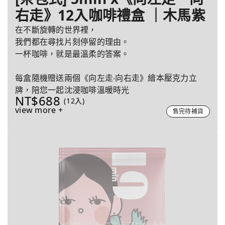
右走》12入咖啡禮盒 ｜木馬紫
在不斷旋轉的世界裡，
我們都在尋找片刻停留的理由。
一杯咖啡，就是最溫柔的答案。
每盒隨機贈送兩個《向左走‧向右走》繪本壓克力立
牌，陪您一起沈浸咖啡溫暖時光
NT$688
(12入)
view more +
售完待補貨