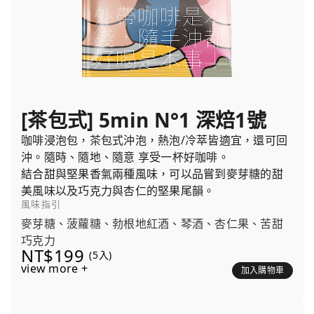
[茶包式] 5min N°1 深焙1號
咖啡浸泡包，茶包式沖泡，熱泡/冷萃皆適宜，還可回
沖。隨時、隨地、隨意 享受一杯好咖啡。
結合甜與堅果香氣兩種風味，可以品嘗到麥芽糖的甜
美風味以及巧克力與杏仁的堅果尾韻。
風味指引
麥芽糖、菠蘿糖、勃根地紅酒、琴酒、杏仁果、苦甜
巧克力
NT$199
(5入)
view more +
加入購物車