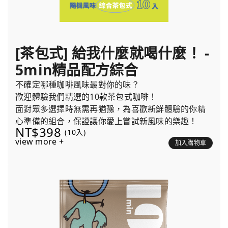
[茶包式] 給我什麼就喝什麼！ -
5min精品配方綜合
不確定哪種咖啡風味最對你的味？
歡迎體驗我們精選的10款茶包式咖啡！
面對眾多選擇時無需再猶豫，為喜歡新鮮體驗的你精
心準備的組合，保證讓你愛上嘗試新風味的樂趣！
NT$398
(10入)
view more +
加入購物車