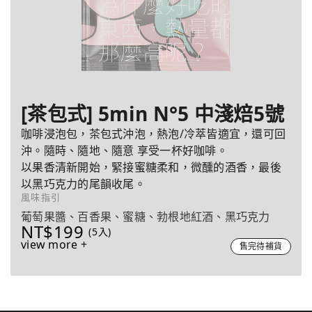
[茶包式] 5min N°5 中淺焙5號
咖啡浸泡包，茶包式沖泡，熱泡/冷萃皆適宜，還可回
沖。隨時、隨地、隨意 享受一杯好咖啡。
以果香清新開始，緊接蜜糖柔和，微醺的酒香，最後
以黑巧克力的尾韻收尾。
風味指引
葡萄果醬、百香果、蜜糖、勃根地紅酒、黑巧克力
NT$199
(5入)
view more +
售完待補貨