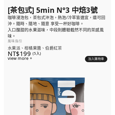
[茶包式] 5min N°3 中焙3號
咖啡浸泡包，茶包式沖泡，熱泡/冷萃皆適宜，還可回
沖。隨時、隨地、隨意 享受一杯好咖啡。
入口酸甜的水果滋味，中段則體驗截然不同的茶感風
味。
風味指引
水果派、柑橘果醬、伯爵紅茶
NT$199
(5入)
view more +
加入購物車