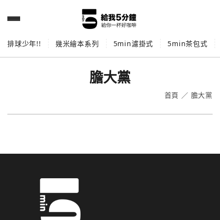
排球少年!!
幾米繪本系列
5min濾掛式
5min茶包式
膽大黨
首頁
／
膽大黨