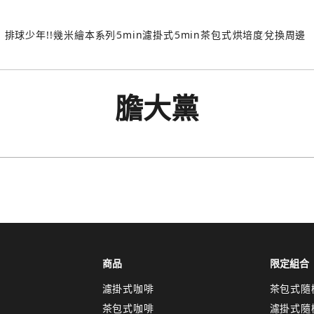
排球少年!!
幾米繪本系列
5min濾掛式
5min茶包式
烘培度
兌換周邊
膽大黨
商品
限定組合
濾掛式咖啡
茶包式隨
茶包式咖啡
濾掛式隨