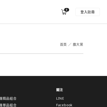
0
登入
註冊
首頁
／
膽大黨
關注
機精品組合
LINE
機單品組合
Facebook