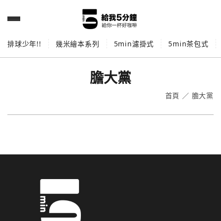
排球少年!!
幾米繪本系列
5min濾掛式
5min茶包式
膽大黨
首頁
／
膽大黨