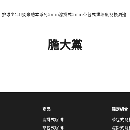
排球少年!!
幾米繪本系列
5min濾掛式
5min茶包式
烘培度
兌換周邊
膽大黨
商品
限定組合
濾掛式咖啡
茶包式隨
茶包式咖啡
濾掛式隨