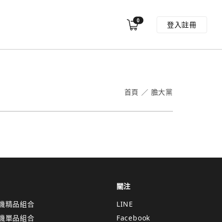
0
登入
註冊
首頁
／
膽大黨
關注
機精品組合
LINE
機單品組合
Facebook