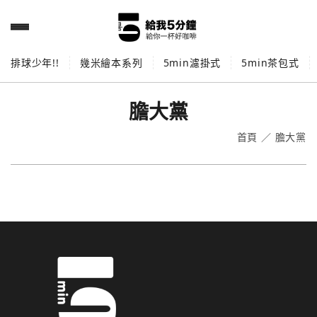
排球少年!!
幾米繪本系列
5min濾掛式
5min茶包式
膽大黨
首頁
／
膽大黨