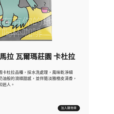
地馬拉 瓦爾瑪莊園 卡杜拉
園卡杜拉品種，採水洗處理，風味乾淨細
奶油般的滑順甜感，並伴隨淡雅橙皮清香，
和迷人。
加入購物車