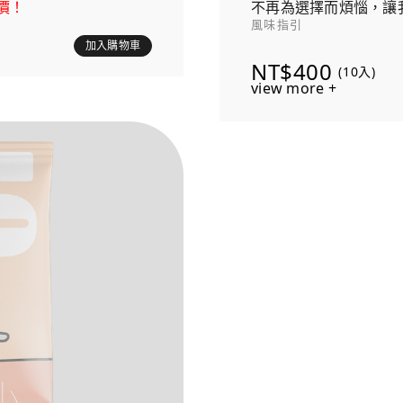
價！
不再為選擇而煩惱，讓
風味指引
發現心愛咖啡的旅程！
加入購物車
NT$400
(10入)
view more +