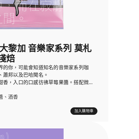
斯大黎加 音樂家系列 莫札
淺焙
界的你，可能會知道知名的音樂家系列咖
、蕭邦以及巴哈聞名。
甜香，入口的口感彷彿草莓果醬。搭配微微
清香的葡萄酒一樣。
醬、酒香
加入購物車