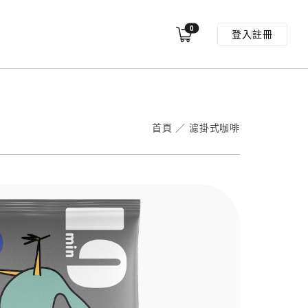
0
登入
註冊
首頁
／
濾掛式咖啡