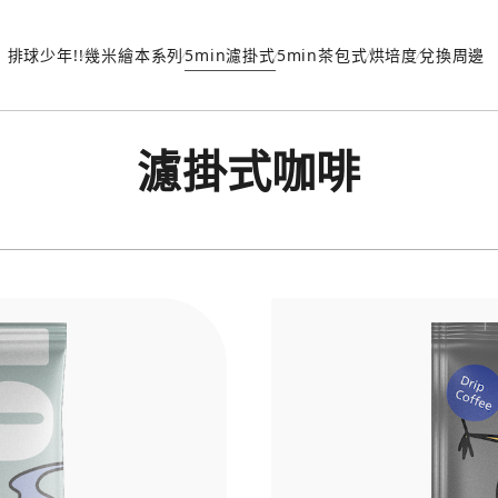
排球少年!!
幾米繪本系列
5min濾掛式
5min茶包式
烘培度
兌換周邊
濾掛式咖啡