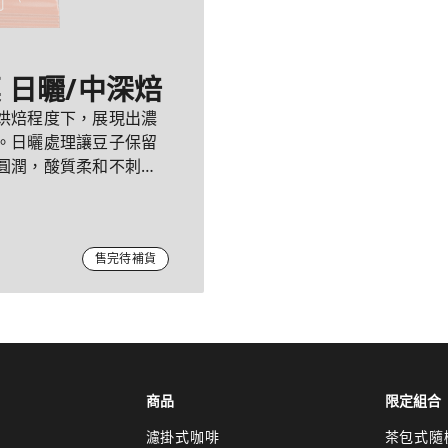
莫 日曬/中深焙
烘焙程度下，展現出濃
。日曬處理讓豆子保留
圓潤，酸質柔和不刺
售完待補貨
商品
限定組合
濾掛式咖啡
茶包式隨