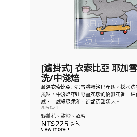
[濾掛式] 衣索比亞 耶加
洗/中淺焙
嚴選衣索比亞耶加雪啡哈洛巴產區，採水洗
風味。中淺焙帶出野薑花般的優雅花香，結
感，口感細緻柔和、餘韻清甜迷人。
風味指引
野薑花、甜橙、蜂蜜
NT$225
(5入)
view more +