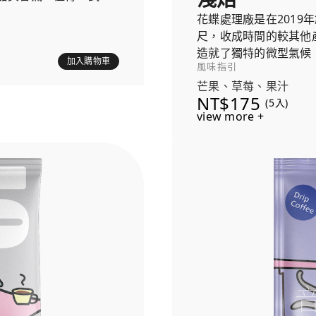
花蝶處理廠是在2019
尺，收成時間的較其他
造就了獨特的微型氣候
加入購物車
風味指引
芒果、草莓、果汁
NT$175
(5入)
view more +