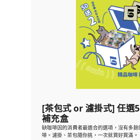
[茶包式 or 濾掛式] 任
補充盒
缺咖啡因的消費者最適合的選項，沒有多餘
啡。濾掛、茶包隨你挑，一次就買好買滿。