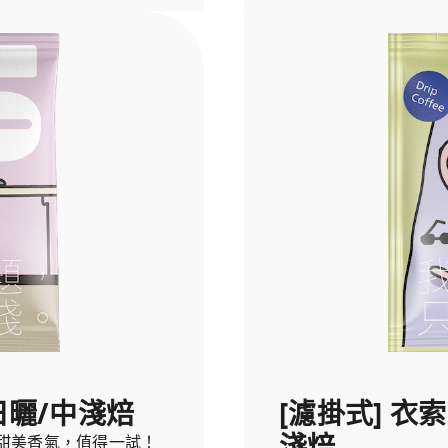
日曬/中淺焙
[濾掛式] 衣
淺焙
甜美香氣，值得一試！