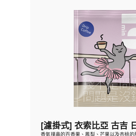
[濾掛式] 衣索比亞 古吉 
香氣撲鼻的百香果、鳳梨、芒果以及杏桃的