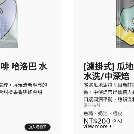
雪啡 哈洛巴 水
[濾掛式] 瓜
水洗/中深焙
處理，展現清新明亮的
嚴選瓜地馬拉瓦爾瑪莊
合甜橙果香與蜂蜜甜
緻。中深焙帶出焦糖與
口感圓潤平衡、餘韻溫
風味指引
焦糖、奶油、橙皮
NT$200
(5入)
view more +
加入購物車