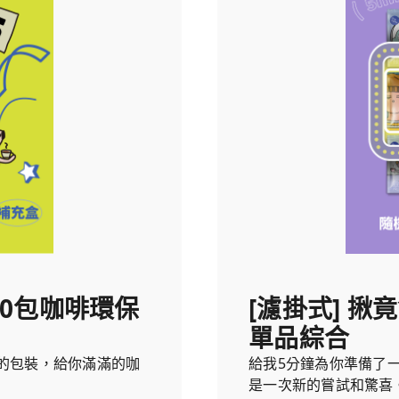
選50包咖啡環保
[濾掛式] 揪竟
單品綜合
的包裝，給你滿滿的咖
給我5分鐘為你準備了
是一次新的嘗試和驚喜