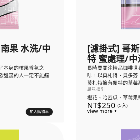
特南果 水洗/中
[濾掛式] 哥
特 蜜處理/中
了本身的核果香氣之
長時間關注精品咖啡世
歡甜感的人一定不能錯
啡，以莫札特、貝多芬
莫札特擁有獨特的草莓
風味指引
的發酵葡萄風味，就像
橙花、哈密瓜、草莓果
NT$250
(5入)
view more +
加入購物車