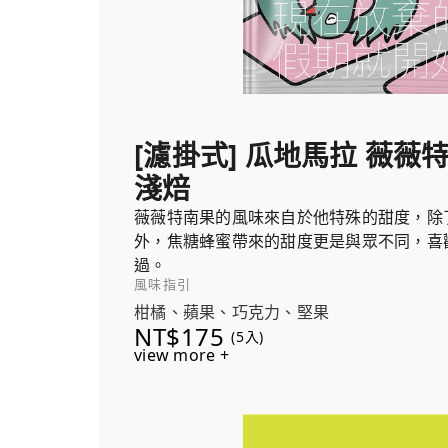
[濾掛式] 瓜地馬拉 薇薇
淺焙
薇薇特南果的風味來自於他特殊的甜度，除
外，焦糖蜂蜜帶來的甜度更是與眾不同，喜
過。
風味指引
柑橘、蘋果、巧克力、堅果
NT$175
(5入)
view more +