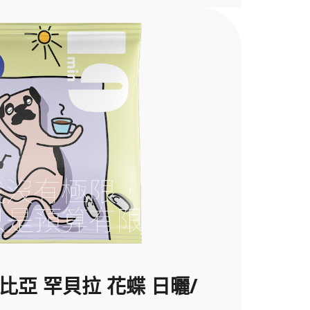
索比亞 罕貝拉 花蝶 日曬/