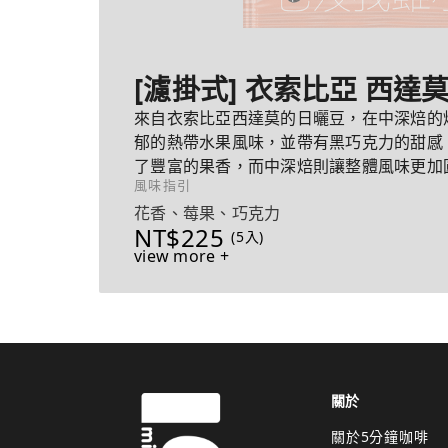
[濾掛式] 衣索比亞 西達
來自衣索比亞西達莫的日曬豆，在中深焙的
郁的熱帶水果風味，並帶有黑巧克力的甜感
了豐富的果香，而中深焙則讓整體風味更加
風味指引
激，帶來極佳的平衡感。
花香、莓果、巧克力
NT$225
(5入)
view more +
關於
關於5分鐘咖啡