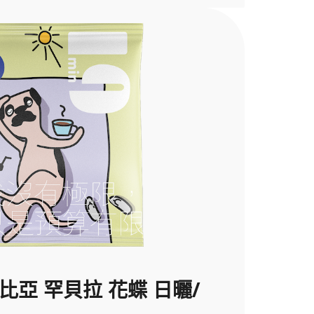
索比亞 罕貝拉 花蝶 日曬/