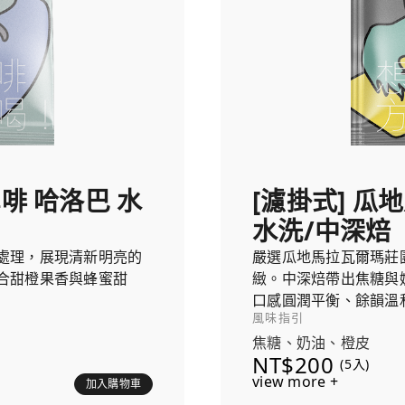
雪啡 哈洛巴 水
[濾掛式] 瓜
水洗/中深焙
處理，展現清新明亮的
嚴選瓜地馬拉瓦爾瑪莊
合甜橙果香與蜂蜜甜
緻。中深焙帶出焦糖與
口感圓潤平衡、餘韻溫
風味指引
焦糖、奶油、橙皮
NT$200
(5入)
view more +
加入購物車