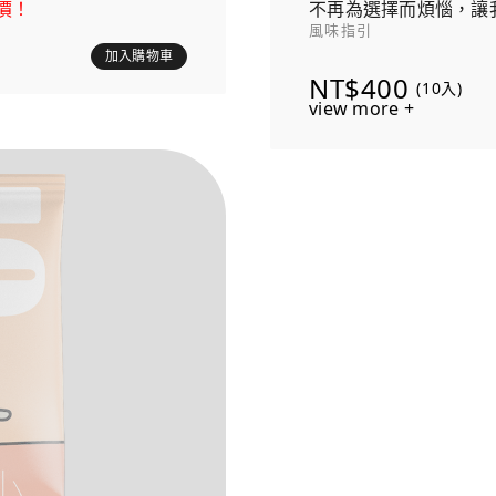
價！
不再為選擇而煩惱，讓
風味指引
發現心愛咖啡的旅程！
加入購物車
NT$400
(10入)
view more +