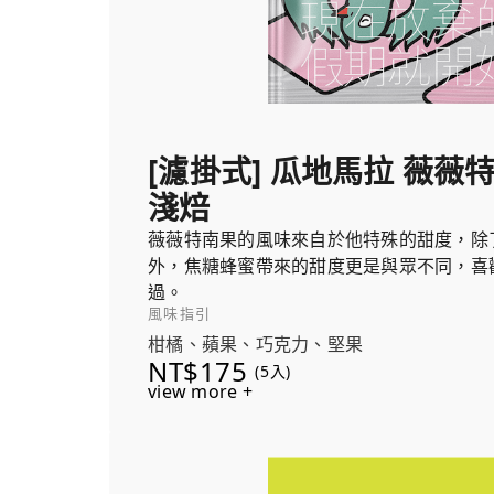
[濾掛式] 瓜地馬拉 薇薇
淺焙
薇薇特南果的風味來自於他特殊的甜度，除
外，焦糖蜂蜜帶來的甜度更是與眾不同，喜
過。
風味指引
柑橘、蘋果、巧克力、堅果
NT$175
(5入)
view more +