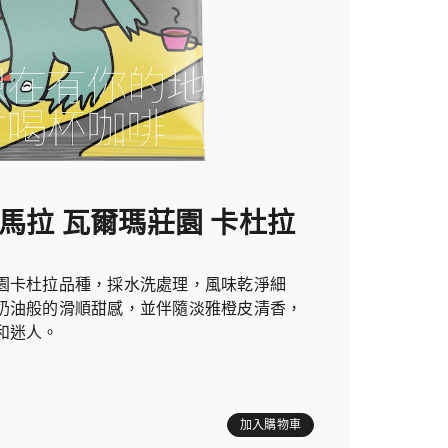
地馬拉 瓦爾瑪莊園 卡杜拉
園卡杜拉品種，採水洗處理，風味乾淨細
奶油般的滑順甜感，並伴隨淡雅橙皮清香，
和迷人。
加入購物車