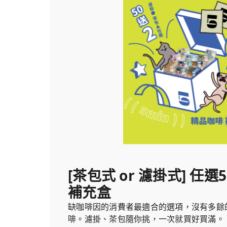
[茶包式 or 濾掛式] 任
補充盒
缺咖啡因的消費者最適合的選項，沒有多餘
啡。濾掛、茶包隨你挑，一次就買好買滿。