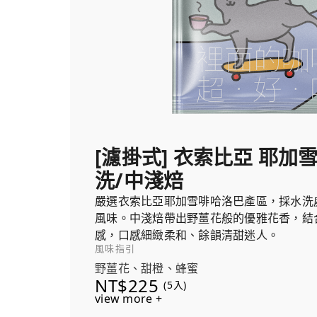
[濾掛式] 衣索比亞 耶加
洗/中淺焙
嚴選衣索比亞耶加雪啡哈洛巴產區，採水洗
風味。中淺焙帶出野薑花般的優雅花香，結
感，口感細緻柔和、餘韻清甜迷人。
風味指引
野薑花、甜橙、蜂蜜
NT$225
(5入)
view more +