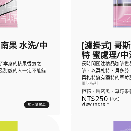
特南果 水洗/中
[濾掛式] 哥
特 蜜處理/中
了本身的核果香氣之
長時間關注精品咖啡世
歡甜感的人一定不能錯
啡，以莫札特、貝多芬
莫札特擁有獨特的草莓
風味指引
的發酵葡萄風味，就像
橙花、哈密瓜、草莓果
NT$250
(5入)
view more +
加入購物車