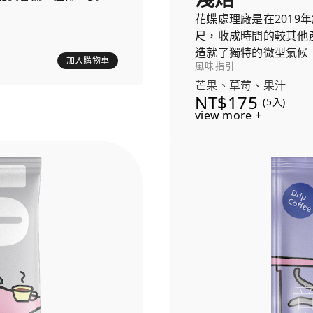
花蝶處理廠是在2019
尺，收成時間的較其他
造就了獨特的微型氣候
加入購物車
風味指引
芒果、草莓、果汁
NT$175
(5入)
view more +