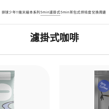
排球少年!!
幾米繪本系列
5min濾掛式
5min茶包式
烘培度
兌換周邊
濾掛式咖啡