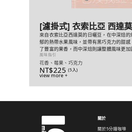
[濾掛式] 衣索比亞 西達
來自衣索比亞西達莫的日曬豆，在中深焙的
郁的熱帶水果風味，並帶有黑巧克力的甜感
了豐富的果香，而中深焙則讓整體風味更加
風味指引
激，帶來極佳的平衡感。
花香、莓果、巧克力
NT$225
(5入)
view more +
關於
關於5分鐘咖啡