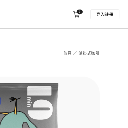
0
登入
註冊
首頁
／
濾掛式咖啡