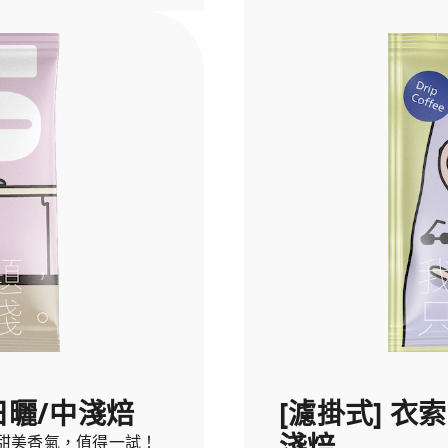
日曬/中淺焙
[濾掛式] 衣
淺焙
甜美香氣，值得一試！