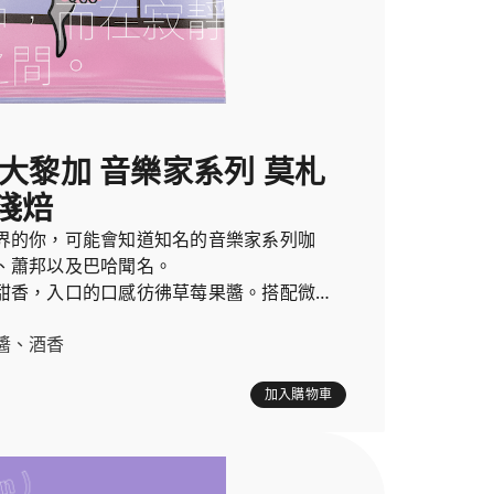
斯大黎加 音樂家系列 莫札
淺焙
界的你，可能會知道知名的音樂家系列咖
、蕭邦以及巴哈聞名。
甜香，入口的口感彷彿草莓果醬。搭配微微
清香的葡萄酒一樣。
醬、酒香
加入購物車