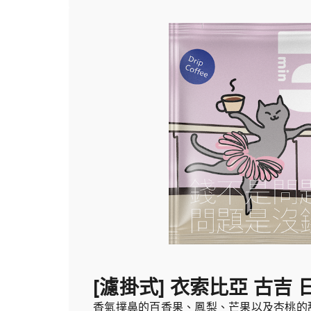
[濾掛式] 衣索比亞 古吉 
香氣撲鼻的百香果、鳳梨、芒果以及杏桃的