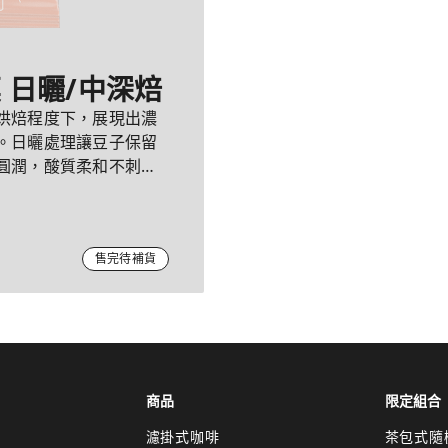
莫 日曬/中深焙
烘焙程度下，展現出濃
。日曬處理讓豆子保留
圓潤，酸質柔和不刺
售完待補貨
商品
限定組合
濾掛式咖啡
茶包式隨