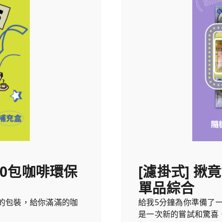
選50包咖啡環保
[濾掛式] 揪竟
單品綜合
的包裝，給你滿滿的咖
給我5分鐘為你準備了
是一次新的嘗試和驚喜