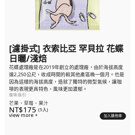
[濾掛式] 衣索比亞 罕貝拉 花蝶
日曬/淺焙
花蝶處理廠是在2019年創立的處理廠，由於海拔高度
達2,250公尺，收成時間的較其他產區晚一個月。也是
因為這樣的海拔高度，造就了獨特的微型氣候，讓咖
啡的表現更具特色，風味更加濃郁。
風味指引
芒果、草莓、果汁
NT$175
(5入)
view more +
加入購物車