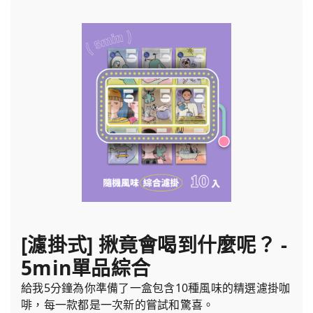
[濾掛式] 揪竟會喝到什麼呢？ -
5min單品綜合
給我5分鐘為你準備了一盒包含10種風味的精選濾掛咖
啡，每一款都是一次新的嘗試和驚喜。