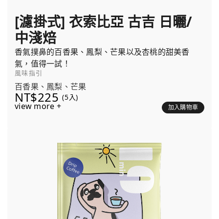
[濾掛式] 衣索比亞 古吉 日曬/
中淺焙
香氣撲鼻的百香果、鳳梨、芒果以及杏桃的甜美香
氣，值得一試！
風味指引
百香果、鳳梨、芒果
NT$225
(5入)
view more +
加入購物車