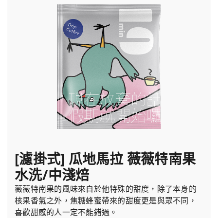
[濾掛式] 瓜地馬拉 薇薇特南果
水洗/中淺焙
薇薇特南果的風味來自於他特殊的甜度，除了本身的
核果香氣之外，焦糖蜂蜜帶來的甜度更是與眾不同，
喜歡甜感的人一定不能錯過。