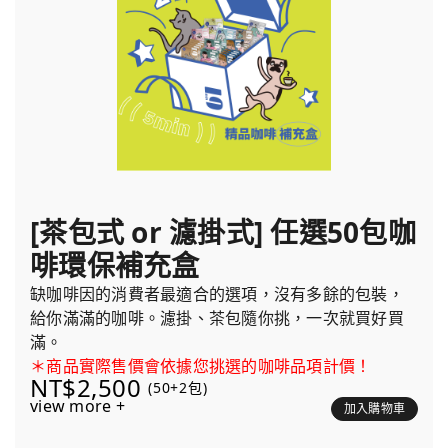
[茶包式 or 濾掛式] 任選50包咖
啡環保補充盒
缺咖啡因的消費者最適合的選項，沒有多餘的包裝，
給你滿滿的咖啡。濾掛、茶包隨你挑，一次就買好買
滿。
＊商品實際售價會依據您挑選的咖啡品項計價！
NT$2,500
(50+2包)
view more +
加入購物車