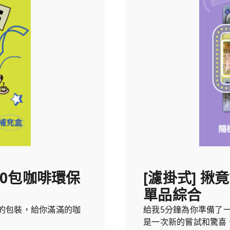
選50包咖啡環保
[濾掛式] 揪竟
單品綜合
的包裝，給你滿滿的咖
給我5分鐘為你準備了
是一次新的嘗試和驚喜