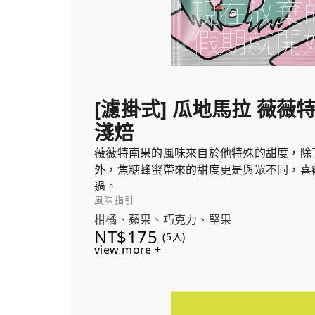
[濾掛式] 瓜地馬拉 薇薇
淺焙
薇薇特南果的風味來自於他特殊的甜度，除
外，焦糖蜂蜜帶來的甜度更是與眾不同，喜
過。
風味指引
柑橘、蘋果、巧克力、堅果
NT$175
(5入)
view more +