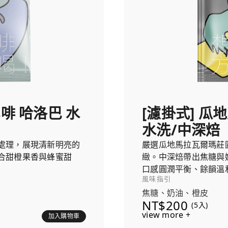
雪啡 哈洛巴 水
[濾掛式] 瓜
水洗/中深焙
處理，展現清新明亮的
嚴選瓜地馬拉瓦爾瑪莊
合甜橙果香與蜂蜜甜
緻。中深焙帶出焦糖與
口感圓潤平衡、餘韻溫
風味指引
焦糖、奶油、橙皮
NT$200
(5入)
view more +
加入購物車