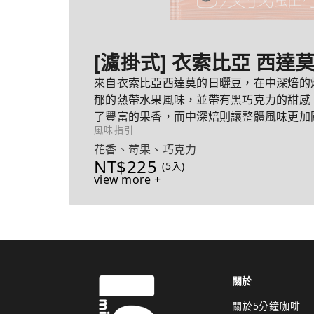
[濾掛式] 衣索比亞 西達
來自衣索比亞西達莫的日曬豆，在中深焙的
郁的熱帶水果風味，並帶有黑巧克力的甜感
了豐富的果香，而中深焙則讓整體風味更加
風味指引
激，帶來極佳的平衡感。
花香、莓果、巧克力
NT$225
(5入)
view more +
關於
關於5分鐘咖啡