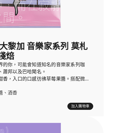
斯大黎加 音樂家系列 莫札
淺焙
界的你，可能會知道知名的音樂家系列咖
、蕭邦以及巴哈聞名。
甜香，入口的口感彷彿草莓果醬。搭配微微
清香的葡萄酒一樣。
醬、酒香
加入購物車