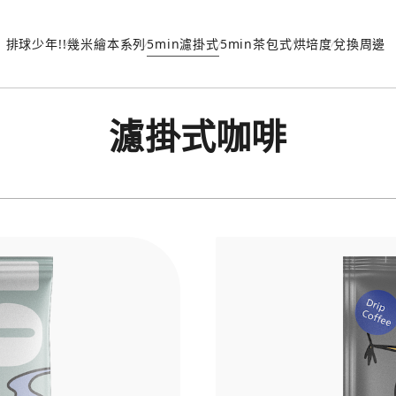
排球少年!!
幾米繪本系列
5min濾掛式
5min茶包式
烘培度
兌換周邊
濾掛式咖啡