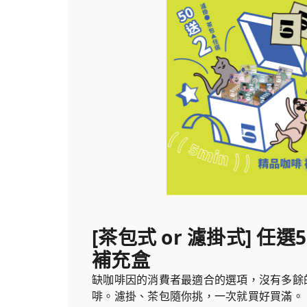
[茶包式 or 濾掛式] 任
補充盒
缺咖啡因的消費者最適合的選項，沒有多餘
啡。濾掛、茶包隨你挑，一次就買好買滿。