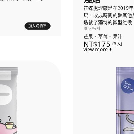
花蝶處理廠是在2019
尺，收成時間的較其他
造就了獨特的微型氣候
加入購物車
風味指引
芒果、草莓、果汁
NT$175
(5入)
view more +