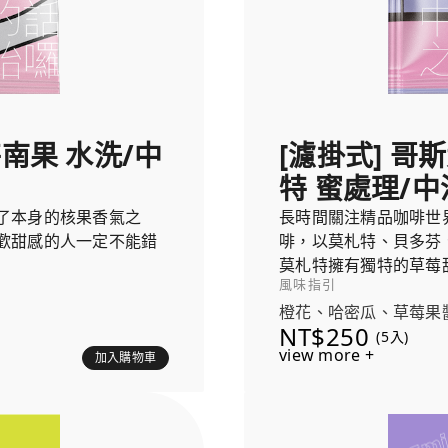
特南果 水洗/中
[濾掛式] 哥
特 蜜處理/中
了本身的核果香氣之
長時間關注精品咖啡世
歡甜感的人一定不能錯
啡，以莫札特、貝多芬
莫札特擁有獨特的草莓
風味指引
的發酵葡萄風味，就像
橙花、哈密瓜、草莓果
NT$250
(5入)
view more +
加入購物車