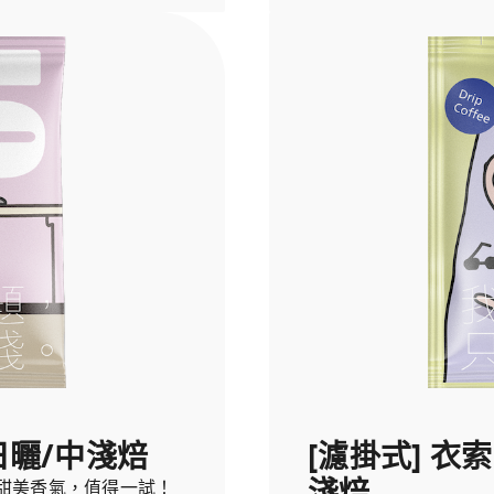
日曬/中淺焙
[濾掛式] 衣
淺焙
甜美香氣，值得一試！