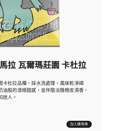
地馬拉 瓦爾瑪莊園 卡杜拉
園卡杜拉品種，採水洗處理，風味乾淨細
奶油般的滑順甜感，並伴隨淡雅橙皮清香，
和迷人。
加入購物車