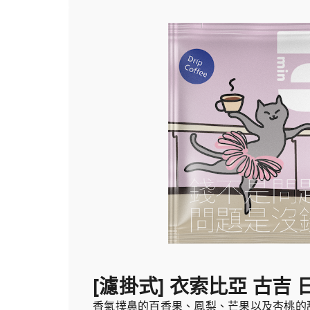
[濾掛式] 衣索比亞 古吉 
香氣撲鼻的百香果、鳳梨、芒果以及杏桃的