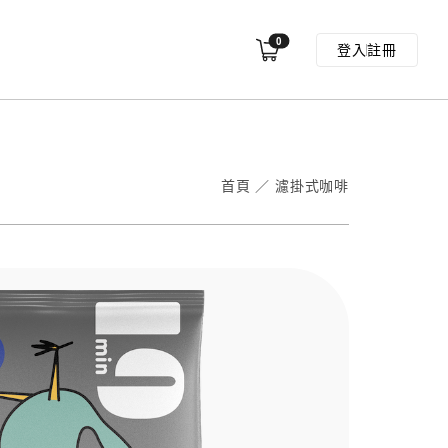
0
登入
註冊
首頁
／
濾掛式咖啡