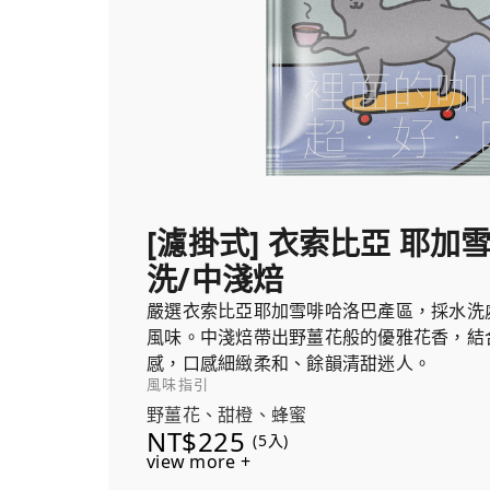
[濾掛式] 衣索比亞 耶加
洗/中淺焙
嚴選衣索比亞耶加雪啡哈洛巴產區，採水洗
風味。中淺焙帶出野薑花般的優雅花香，結
感，口感細緻柔和、餘韻清甜迷人。
風味指引
野薑花、甜橙、蜂蜜
NT$225
(5入)
view more +