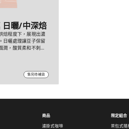
莫 日曬/中深焙
烘焙程度下，展現出濃
。日曬處理讓豆子保留
圓潤，酸質柔和不刺
售完待補貨
商品
限定組合
濾掛式咖啡
茶包式隨