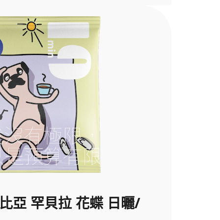
索比亞 罕貝拉 花蝶 日曬/