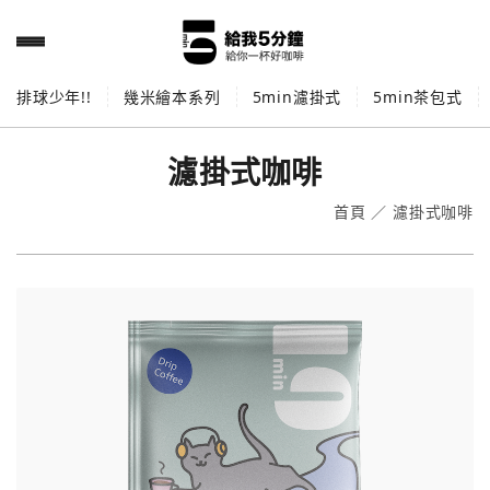
排球少年!!
幾米繪本系列
5min濾掛式
5min茶包式
濾掛式咖啡
首頁
／
濾掛式咖啡