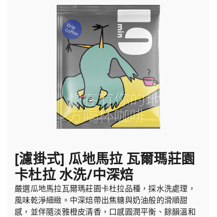
[濾掛式] 瓜地馬拉 瓦爾瑪莊園
卡杜拉 水洗/中深焙
嚴選瓜地馬拉瓦爾瑪莊園卡杜拉品種，採水洗處理，
風味乾淨細緻。中深焙帶出焦糖與奶油般的滑順甜
感，並伴隨淡雅橙皮清香，口感圓潤平衡、餘韻溫和