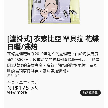
[濾掛式] 衣索比亞 罕貝拉 花蝶
日曬/淺焙
花蝶處理廠是在2019年創立的處理廠，由於海拔高度
達2,250公尺，收成時間的較其他產區晚一個月。也是
因為這樣的海拔高度，造就了獨特的微型氣候，讓咖
啡的表現更具特色，風味更加濃郁。
風味指引
芒果、草莓、果汁
NT$175
(5入)
view more +
加入購物車