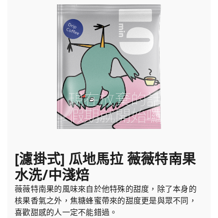
[濾掛式] 瓜地馬拉 薇薇特南果
水洗/中淺焙
薇薇特南果的風味來自於他特殊的甜度，除了本身的
核果香氣之外，焦糖蜂蜜帶來的甜度更是與眾不同，
喜歡甜感的人一定不能錯過。