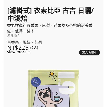
[濾掛式] 衣索比亞 古吉 日曬/
中淺焙
香氣撲鼻的百香果、鳳梨、芒果以及杏桃的甜美香
氣，值得一試！
風味指引
百香果、鳳梨、芒果
NT$225
(5入)
view more +
加入購物車