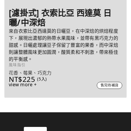
[濾掛式] 衣索比亞 西達莫 日
曬/中深焙
來自衣索比亞西達莫的日曬豆，在中深焙的烘焙程度
下，展現出濃郁的熱帶水果風味，並帶有黑巧克力的
甜感。日曬處理讓豆子保留了豐富的果香，而中深焙
則讓整體風味更加圓潤，酸質柔和不刺激，帶來極佳
的平衡感。
風味指引
花香、莓果、巧克力
NT$225
(5入)
view more +
售完待補貨