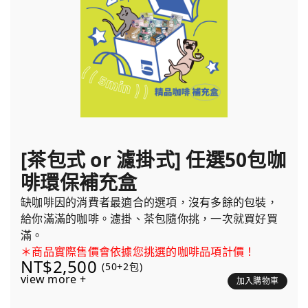
[茶包式 or 濾掛式] 任選50包咖
啡環保補充盒
缺咖啡因的消費者最適合的選項，沒有多餘的包裝，
給你滿滿的咖啡。濾掛、茶包隨你挑，一次就買好買
滿。
＊商品實際售價會依據您挑選的咖啡品項計價！
NT$2,500
(50+2包)
view more +
加入購物車