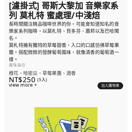
[濾掛式] 哥斯大黎加 音樂家系
列 莫札特 蜜處理/中淺焙
長時間關注精品咖啡世界的你，可能會知道知名的音
樂家系列咖啡，以莫札特、貝多芬、蕭邦以及巴哈聞
名。
莫札特擁有獨特的草莓甜香，入口的口感彷彿草莓果
醬。搭配微微的發酵葡萄風味，就像清香的葡萄酒一
樣。
風味指引
橙花、哈密瓜、草莓果醬、酒香
NT$250
(5入)
view more +
加入購物車