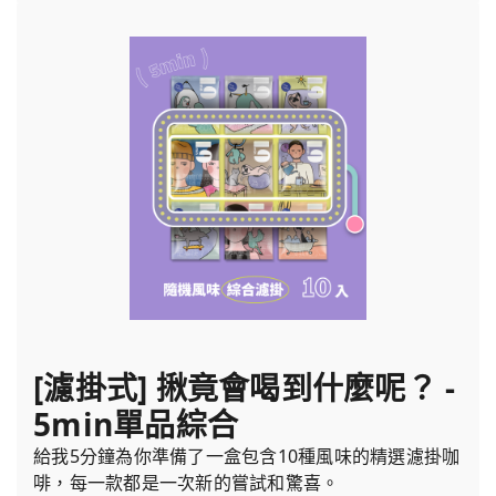
[濾掛式] 揪竟會喝到什麼呢？ -
5min單品綜合
給我5分鐘為你準備了一盒包含10種風味的精選濾掛咖
啡，每一款都是一次新的嘗試和驚喜。