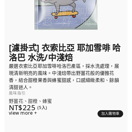
[濾掛式] 衣索比亞 耶加雪啡 哈
洛巴 水洗/中淺焙
嚴選衣索比亞耶加雪啡哈洛巴產區，採水洗處理，展
現清新明亮的風味。中淺焙帶出野薑花般的優雅花
香，結合甜橙果香與蜂蜜甜感，口感細緻柔和、餘韻
清甜迷人。
風味指引
野薑花、甜橙、蜂蜜
NT$225
(5入)
view more +
加入購物車